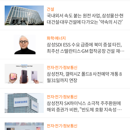
건설
국내외서 속도 붙는 원전 사업, 삼성물산·현
대건설·대우건설에 다가오는 '약속의 시간'
화학·에너지
삼성SDI ESS 수요 급증에 북미 증설 타진,
최주선 스텔란티스·GM 합작공장 건설 재추
진하나
전자·전기·정보통신
삼성전자, 갤럭시Z 폴드8 사전예약 개통 8
월31일까지 연장
전자·전기·정보통신
삼성전자 SK하이닉스 소극적 주주환원에
해외 증권가 비판, "반도체 호황 지속성 의
문"
전자·전기·정보통신