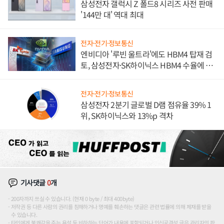
삼성전자 갤럭시 Z 폴드8 시리즈 사전 판매
'144만 대' 역대 최대
전자·전기·정보통신
엔비디아 '루빈 울트라'에도 HBM4 탑재 검
토, 삼성전자·SK하이닉스 HBM4 수율에 주
도권 갈린다
전자·전기·정보통신
삼성전자 2분기 글로벌 D램 점유율 39% 1
위, SK하이닉스와 13%p 격차
기사댓글
0
개
200자까지 쓰실 수 있습니다. (현재 0 byte / 최대 400byte)
저작권 등 다른 사람의 권리를 침해하거나 명예를 훼손하는 댓글은 관련 법률에 의해 제재를 받을
수 있습니다.
타인에게 불쾌감을 주는 욕설 등 비하하는 단어가 내용에 포함되거나 인신공격성 글은 관리자의 판