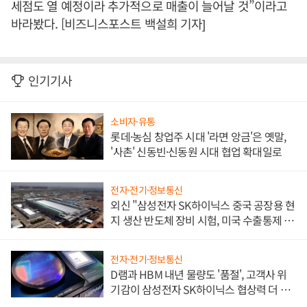
세점도 열 예정이라 추가적으로 매출이 늘어날 것”이라고
바라봤다. [비즈니스포스트 백설희 기자]
인기기사
소비자·유통
롯데·농심 창업주 시대 '라면 앙금'은 옛말,
'사촌' 신동빈·신동원 시대 협업 확대일로
전자·전기·정보통신
외신 "삼성전자 SK하이닉스 중국 공장용 현
지 생산 반도체 장비 시험, 미국 수출통제 대
비"
전자·전기·정보통신
D램과 HBM 내년 물량도 '품절', 고객사 위
기감이 삼성전자 SK하이닉스 협상력 더 키
워