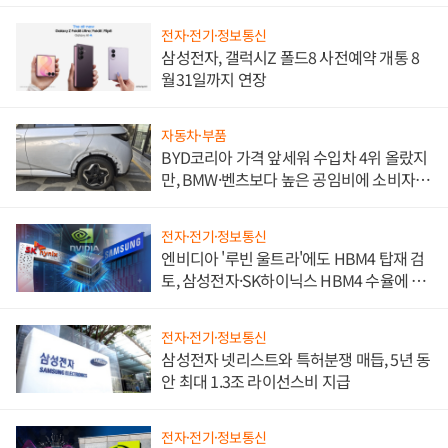
전자·전기·정보통신
삼성전자, 갤럭시Z 폴드8 사전예약 개통 8
월31일까지 연장
자동차·부품
BYD코리아 가격 앞세워 수입차 4위 올랐지
만, BMW·벤츠보다 높은 공임비에 소비자
불만 폭발
전자·전기·정보통신
엔비디아 '루빈 울트라'에도 HBM4 탑재 검
토, 삼성전자·SK하이닉스 HBM4 수율에 주
도권 갈린다
전자·전기·정보통신
삼성전자 넷리스트와 특허분쟁 매듭, 5년 동
안 최대 1.3조 라이선스비 지급
전자·전기·정보통신