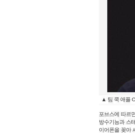
▲ 팀 쿡 애플 C
포브스에 따르면
방수기능과 스테
이어폰을 꽂아 사