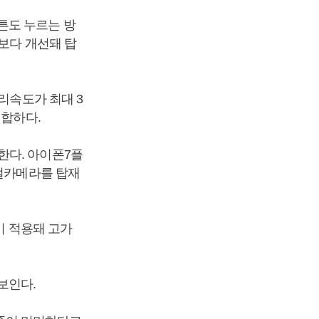
튼도 누르는 방
작보다 개선돼 탑
리속도가 최대 3
적합하다.
한다. 아이폰7플
듀얼카메라를 탑재
이 적용돼 고가
보인다.