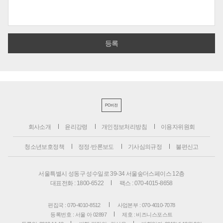
PC버전
회사소개
윤리강령
개인정보처리방침
이용자위원회
청소년보호정책
정정·반론보도
기사심의규정
불편신고
서울특별시 성동구 성수일로 39-34 서울숲더스페이스 12층
대표전화 : 1800-6522
팩스 : 070-4015-8658
편집국 : 070-4010-8512
사업본부 : 070-4010-7078
등록번호 : 서울 아 02897
제호 : 비즈니스포스트