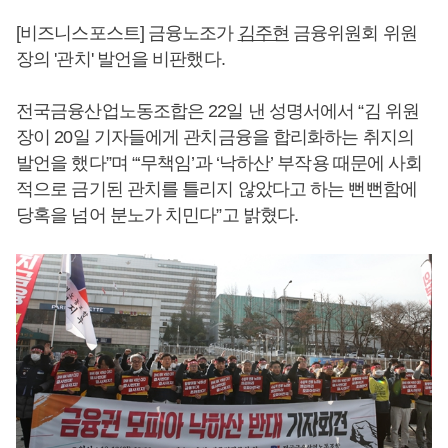
[비즈니스포스트] 금융노조가
김주현
금융위원회 위원
장의 '관치' 발언을 비판했다.
전국금융산업노동조합은 22일 낸 성명서에서 “김 위원
장이 20일 기자들에게 관치금융을 합리화하는 취지의
발언을 했다”며 “‘무책임’과 ‘낙하산’ 부작용 때문에 사회
적으로 금기된 관치를 틀리지 않았다고 하는 뻔뻔함에
당혹을 넘어 분노가 치민다”고 밝혔다.