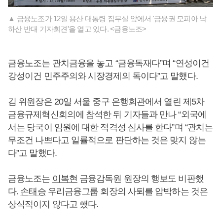
▲ 금융노조가 12일 용산 대통령 집무실 앞에서 '금융권 모피아 낙
하산 반대 기자회견'을 열고 있다. <금융노조>
금융노조는 관치금융을 놓고 “금융독재다”며 “연성이건
강성이건 민주주의와 시장경제의 독이다”고 말했다.
김 위원장은 20일 서울 중구 은행회관에서 열린 제5차
금융규제혁신회의에 참석한 뒤 기자들과 만나 “외국에
서는 당국이 임원에 대한 적격성 심사를 한다”며 “관치는
무조건 나쁘다고 일률적으로 판단하는 것은 맞지 않는
다”고 말했다.
금융노조는
이복현
금융감독원 원장의 행보도 비판했
다.
손태승
우리금융그룹 회장의 사퇴를 압박하는 것은
상식적이지 않다고 했다.