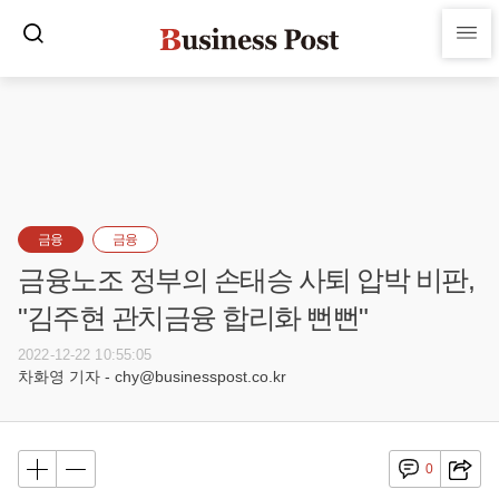
금융
금융
금융노조 정부의 손태승 사퇴 압박 비판,
"김주현 관치금융 합리화 뻔뻔"
2022-12-22 10:55:05
차화영 기자 - chy@businesspost.co.kr
0