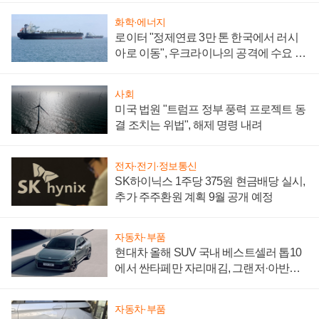
화학·에너지
로이터 "정제연료 3만 톤 한국에서 러시
아로 이동", 우크라이나의 공격에 수요 늘
어
사회
미국 법원 "트럼프 정부 풍력 프로젝트 동
결 조치는 위법", 해제 명령 내려
전자·전기·정보통신
SK하이닉스 1주당 375원 현금배당 실시,
추가 주주환원 계획 9월 공개 예정
자동차·부품
현대차 올해 SUV 국내 베스트셀러 톱10
에서 싼타페만 자리매김, 그랜저·아반떼
'세단 쌍끌이'로 내수 방어
자동차·부품