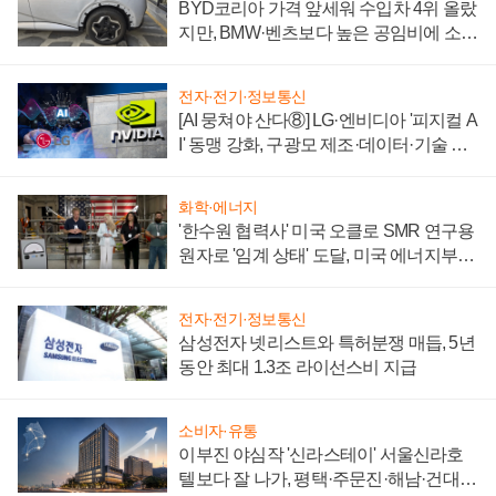
BYD코리아 가격 앞세워 수입차 4위 올랐
지만, BMW·벤츠보다 높은 공임비에 소비
자 불만 폭발
전자·전기·정보통신
[AI 뭉쳐야 산다⑧] LG·엔비디아 '피지컬 A
I' 동맹 강화, 구광모 제조·데이터·기술 결
집해 종합 로보틱스 기업으로
화학·에너지
'한수원 협력사' 미국 오클로 SMR 연구용
원자로 '임계 상태' 도달, 미국 에너지부
"중요한 이정표"
전자·전기·정보통신
삼성전자 넷리스트와 특허분쟁 매듭, 5년
동안 최대 1.3조 라이선스비 지급
소비자·유통
이부진 야심작 '신라스테이' 서울신라호
텔보다 잘 나가, 평택·주문진·해남·건대로