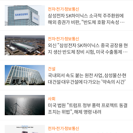
전자·전기·정보통신
삼성전자 SK하이닉스 소극적 주주환원에
해외 증권가 비판, "반도체 호황 지속성 의
문"
전자·전기·정보통신
외신 "삼성전자 SK하이닉스 중국 공장용 현
지 생산 반도체 장비 시험, 미국 수출통제 대
비"
건설
국내외서 속도 붙는 원전 사업, 삼성물산·현
대건설·대우건설에 다가오는 '약속의 시간'
사회
미국 법원 "트럼프 정부 풍력 프로젝트 동결
조치는 위법", 해제 명령 내려
전자·전기·정보통신