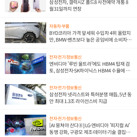
삼성전자, 갤럭시Z 폴드8 사전예약 개통 8
월31일까지 연장
자동차·부품
BYD코리아 가격 앞세워 수입차 4위 올랐지
만, BMW·벤츠보다 높은 공임비에 소비자
불만 폭발
전자·전기·정보통신
엔비디아 '루빈 울트라'에도 HBM4 탑재 검
토, 삼성전자·SK하이닉스 HBM4 수율에 주
도권 갈린다
전자·전기·정보통신
삼성전자 넷리스트와 특허분쟁 매듭, 5년 동
안 최대 1.3조 라이선스비 지급
전자·전기·정보통신
[AI 뭉쳐야 산다⑧] LG·엔비디아 '피지컬 AI'
동맹 강화, 구광모 제조·데이터·기술 결집