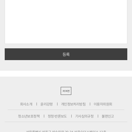
PC버전
회사소개
윤리강령
개인정보처리방침
이용자위원회
청소년보호정책
정정·반론보도
기사심의규정
불편신고
서울특별시 성동구 성수일로 39-34 서울숲더스페이스 12층