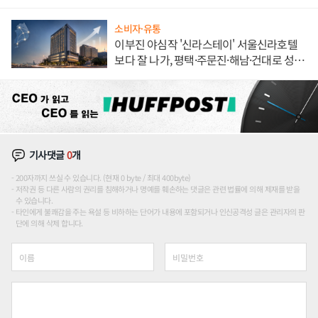
해 종합 로보틱스 기업으로
소비자·유통
이부진 야심작 '신라스테이' 서울신라호텔
보다 잘 나가, 평택·주문진·해남·건대로 성
장판 더 넓힌다
기사댓글
0
개
200자까지 쓰실 수 있습니다. (현재 0 byte / 최대 400byte)
저작권 등 다른 사람의 권리를 침해하거나 명예를 훼손하는 댓글은 관련 법률에 의해 제재를 받을
수 있습니다.
타인에게 불쾌감을 주는 욕설 등 비하하는 단어가 내용에 포함되거나 인신공격성 글은 관리자의 판
단에 의해 삭제 합니다.