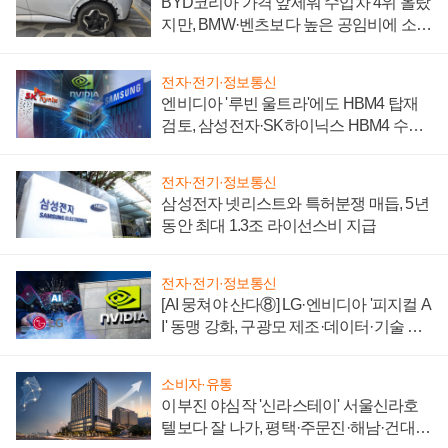
BYD코리아 가격 앞세워 수입차 4위 올랐
지만, BMW·벤츠보다 높은 공임비에 소비
자 불만 폭발
전자·전기·정보통신
엔비디아 '루빈 울트라'에도 HBM4 탑재
검토, 삼성전자·SK하이닉스 HBM4 수율
에 주도권 갈린다
전자·전기·정보통신
삼성전자 넷리스트와 특허분쟁 매듭, 5년
동안 최대 1.3조 라이선스비 지급
전자·전기·정보통신
[AI 뭉쳐야 산다⑧] LG·엔비디아 '피지컬 A
I' 동맹 강화, 구광모 제조·데이터·기술 결
집해 종합 로보틱스 기업으로
소비자·유통
이부진 야심작 '신라스테이' 서울신라호
텔보다 잘 나가, 평택·주문진·해남·건대로