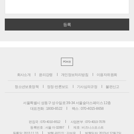
PC버전
회사소개
윤리강령
개인정보처리방침
이용자위원회
청소년보호정책
정정·반론보도
기사심의규정
불편신고
서울특별시 성동구 성수일로 39-34 서울숲더스페이스 12층
대표전화 : 1800-6522
팩스 : 070-4015-8658
편집국 : 070-4010-8512
사업본부 : 070-4010-7078
등록번호 : 서울 아 02897
제호 : 비즈니스포스트
등록일: 2013.11.13
발행·편집인 : 강석운
발행일자: 2013년 12월 2일