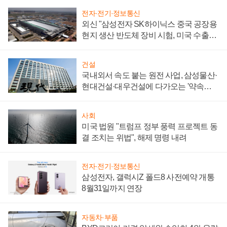
전자·전기·정보통신
외신 "삼성전자 SK하이닉스 중국 공장용
현지 생산 반도체 장비 시험, 미국 수출통
제 대비"
건설
국내외서 속도 붙는 원전 사업, 삼성물산·
현대건설·대우건설에 다가오는 '약속의
시간'
사회
미국 법원 "트럼프 정부 풍력 프로젝트 동
결 조치는 위법", 해제 명령 내려
전자·전기·정보통신
삼성전자, 갤럭시Z 폴드8 사전예약 개통
8월31일까지 연장
자동차·부품