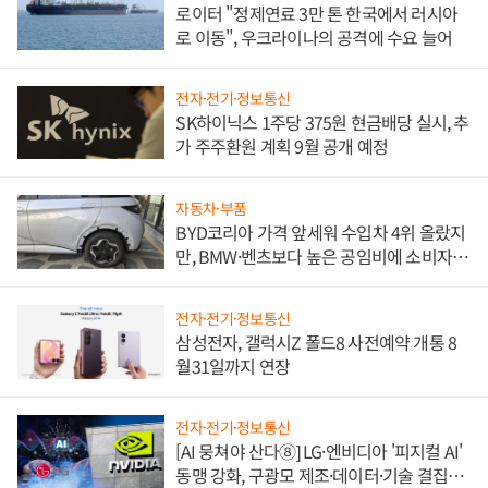
로이터 "정제연료 3만 톤 한국에서 러시아
로 이동", 우크라이나의 공격에 수요 늘어
전자·전기·정보통신
SK하이닉스 1주당 375원 현금배당 실시, 추
가 주주환원 계획 9월 공개 예정
자동차·부품
BYD코리아 가격 앞세워 수입차 4위 올랐지
만, BMW·벤츠보다 높은 공임비에 소비자
불만 폭발
전자·전기·정보통신
삼성전자, 갤럭시Z 폴드8 사전예약 개통 8
월31일까지 연장
전자·전기·정보통신
[AI 뭉쳐야 산다⑧] LG·엔비디아 '피지컬 AI'
동맹 강화, 구광모 제조·데이터·기술 결집