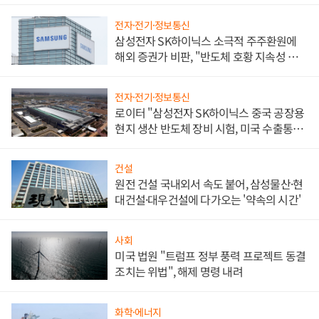
전자·전기·정보통신
삼성전자 SK하이닉스 소극적 주주환원에
해외 증권가 비판, "반도체 호황 지속성 의
문"
전자·전기·정보통신
로이터 "삼성전자 SK하이닉스 중국 공장용
현지 생산 반도체 장비 시험, 미국 수출통제
대비"
건설
원전 건설 국내외서 속도 붙어, 삼성물산·현
대건설·대우건설에 다가오는 '약속의 시간'
사회
미국 법원 "트럼프 정부 풍력 프로젝트 동결
조치는 위법", 해제 명령 내려
화학·에너지