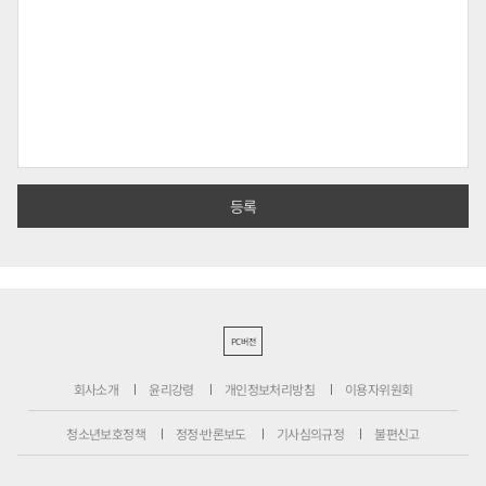
PC버전
회사소개
윤리강령
개인정보처리방침
이용자위원회
청소년보호정책
정정·반론보도
기사심의규정
불편신고