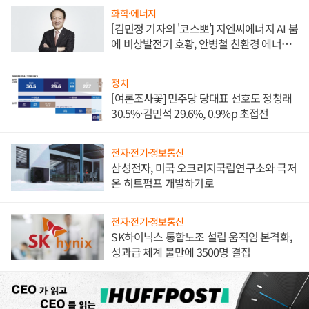
화학·에너지
[김민정 기자의 '코스뽀'] 지엔씨에너지 AI 붐
에 비상발전기 호황, 안병철 친환경 에너지
발전전문기업 향한다
정치
[여론조사꽃] 민주당 당대표 선호도 정청래
30.5%·김민석 29.6%, 0.9%p 초접전
전자·전기·정보통신
삼성전자, 미국 오크리지국립연구소와 극저
온 히트펌프 개발하기로
전자·전기·정보통신
SK하이닉스 통합노조 설립 움직임 본격화,
성과급 체계 불만에 3500명 결집