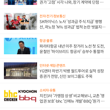
권가 '고점' 시각 나와, 장기 계약에 단점 부
각
전자·전기·정보통신
SK하이닉스 노사 '성과급 주식 지급' 평행
선, 곽노정 'N% 성과급' 법적 논란 벗을지 주
목
항공·물류
파라타항공 내년 미주 장거리 노선 첫 도전,
윤철민 '하이브리드 항공사' 승부수 통할까
인터넷·게임·콘텐츠
YG엔터 하반기 빅뱅 월드투어로 실적 성장
증권가 전망, 신인 보이그룹도 주목
소비자·유통
치킨3사 '가맹점 상생' 비교해보니, 교촌 '영
업권 보호'·bhc '신메뉴 개발'·BBQ '원가 부
담'