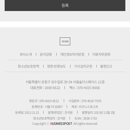
PC버전
회사소개
윤리강령
개인정보처리방침
이용자위원회
청소년보호정책
정정·반론보도
기사심의규정
불편신고
서울특별시 성동구 성수일로 39-34 서울숲더스페이스 12층
대표전화 : 1800-6522
팩스 : 070-4015-8658
편집국 : 070-4010-8512
사업본부 : 070-4010-7078
등록번호 : 서울 아 02897
제호 : 비즈니스포스트
등록일: 2013.11.13
발행·편집인 : 강석운
발행일자: 2013년 12월 2일
청소년보호책임자 : 강석운
ISSN : 2636-171X
Copyright ⓒ
B
USINESSPOST
. All rights reserved.