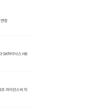
지 연장
자·SK하이닉스 HB
.3조 라이선스비 지