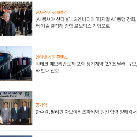
전자·전기·정보통신
[AI 뭉쳐야 산다⑧] LG·엔비디아 '피지컬 AI' 동맹 강
터·기술 결집해 종합 로보틱스 기업으로
인터넷·게임·콘텐츠
빅테크 메모리반도체 포함 장기계약 '2.7조 달러' 규모,
와 반대 신호
공기업
한수원, 필리핀 아보이티즈파워와 원전 협력 양해각서