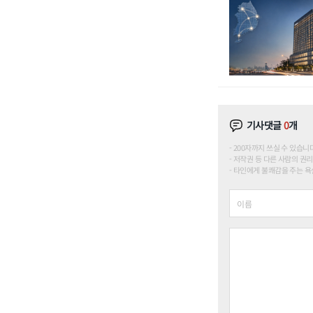
기사댓글
0
개
200자까지 쓰실 수 있습니다. (
저작권 등 다른 사람의 권리
타인에게 불쾌감을 주는 욕설