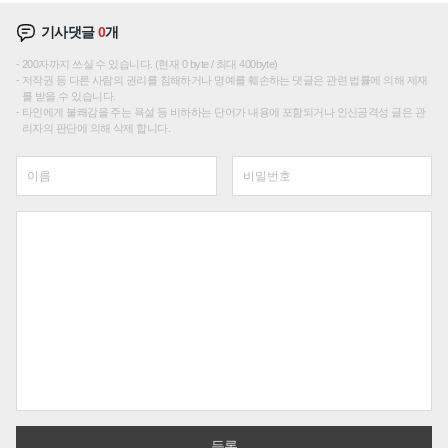
기사댓글
0
개
200자까지 쓰실 수 있습니다. (현재 0 byte / 최대 400byte)
저작권 등 다른 사람의 권리를 침해하거나 명예를 훼손하는 댓글은 관련 법률에 의해 제재
를 받을 수 있습니다.
타인에게 불쾌감을 주는 욕설 등 비하하는 단어가 내용에 포함되거나 인신공격성 글은 관
리자의 판단에 의해 삭제 합니다.