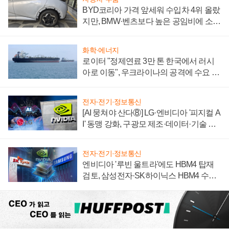
BYD코리아 가격 앞세워 수입차 4위 올랐
지만, BMW·벤츠보다 높은 공임비에 소비
자 불만 폭발
화학·에너지
로이터 "정제연료 3만 톤 한국에서 러시
아로 이동", 우크라이나의 공격에 수요 늘
어
전자·전기·정보통신
[AI 뭉쳐야 산다⑧] LG·엔비디아 '피지컬 A
I' 동맹 강화, 구광모 제조·데이터·기술 결
집해 종합 로보틱스 기업으로
전자·전기·정보통신
엔비디아 '루빈 울트라'에도 HBM4 탑재
검토, 삼성전자·SK하이닉스 HBM4 수율
에 주도권 갈린다