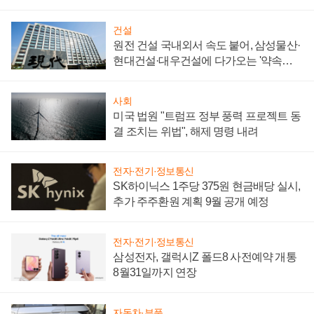
통제 대비"
건설
원전 건설 국내외서 속도 붙어, 삼성물산·
현대건설·대우건설에 다가오는 '약속의
시간'
사회
미국 법원 "트럼프 정부 풍력 프로젝트 동
결 조치는 위법", 해제 명령 내려
전자·전기·정보통신
SK하이닉스 1주당 375원 현금배당 실시,
추가 주주환원 계획 9월 공개 예정
전자·전기·정보통신
삼성전자, 갤럭시Z 폴드8 사전예약 개통
8월31일까지 연장
자동차·부품