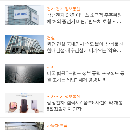
전자·전기·정보통신
삼성전자 SK하이닉스 소극적 주주환원
에 해외 증권가 비판, "반도체 호황 지속
성 의문"
건설
원전 건설 국내외서 속도 붙어, 삼성물산·
현대건설·대우건설에 다가오는 '약속의
시간'
사회
미국 법원 "트럼프 정부 풍력 프로젝트 동
결 조치는 위법", 해제 명령 내려
전자·전기·정보통신
삼성전자, 갤럭시Z 폴드8 사전예약 개통
8월31일까지 연장
자동차·부품