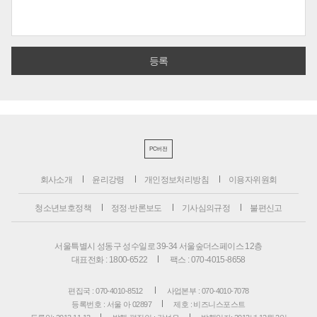
PC버전
회사소개
윤리강령
개인정보처리방침
이용자위원회
청소년보호정책
정정·반론보도
기사심의규정
불편신고
서울특별시 성동구 성수일로 39-34 서울숲더스페이스 12층
대표전화 : 1800-6522
팩스 : 070-4015-8658
편집국 : 070-4010-8512
사업본부 : 070-4010-7078
등록번호 : 서울 아 02897
제호 : 비즈니스포스트