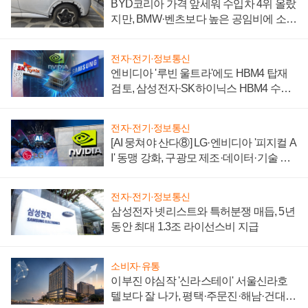
BYD코리아 가격 앞세워 수입차 4위 올랐
지만, BMW·벤츠보다 높은 공임비에 소비
자 불만 폭발
전자·전기·정보통신
엔비디아 '루빈 울트라'에도 HBM4 탑재
검토, 삼성전자·SK하이닉스 HBM4 수율
에 주도권 갈린다
전자·전기·정보통신
[AI 뭉쳐야 산다⑧] LG·엔비디아 '피지컬 A
I' 동맹 강화, 구광모 제조·데이터·기술 결
집해 종합 로보틱스 기업으로
전자·전기·정보통신
삼성전자 넷리스트와 특허분쟁 매듭, 5년
동안 최대 1.3조 라이선스비 지급
소비자·유통
이부진 야심작 '신라스테이' 서울신라호
텔보다 잘 나가, 평택·주문진·해남·건대로