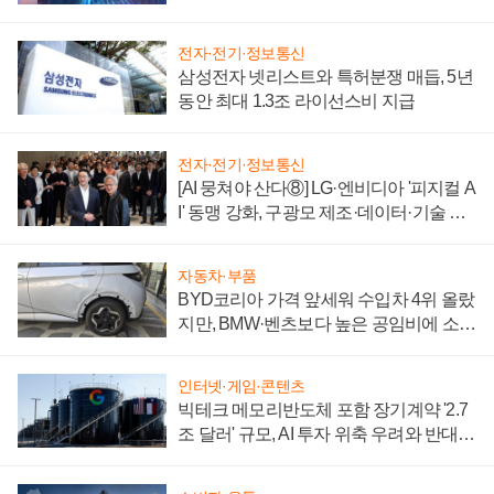
에 주도권 갈린다
전자·전기·정보통신
삼성전자 넷리스트와 특허분쟁 매듭, 5년
동안 최대 1.3조 라이선스비 지급
전자·전기·정보통신
[AI 뭉쳐야 산다⑧] LG·엔비디아 '피지컬 A
I' 동맹 강화, 구광모 제조·데이터·기술 결
집해 종합 로보틱스 기업으로
자동차·부품
BYD코리아 가격 앞세워 수입차 4위 올랐
지만, BMW·벤츠보다 높은 공임비에 소비
자 불만 폭발
인터넷·게임·콘텐츠
빅테크 메모리반도체 포함 장기계약 '2.7
조 달러' 규모, AI 투자 위축 우려와 반대
신호