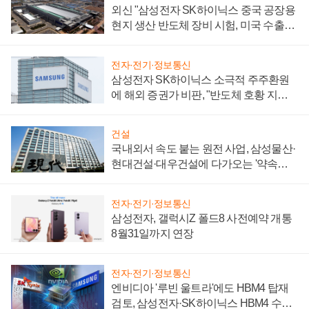
외신 "삼성전자 SK하이닉스 중국 공장용
현지 생산 반도체 장비 시험, 미국 수출통
제 대비"
전자·전기·정보통신
삼성전자 SK하이닉스 소극적 주주환원
에 해외 증권가 비판, "반도체 호황 지속
성 의문"
건설
국내외서 속도 붙는 원전 사업, 삼성물산·
현대건설·대우건설에 다가오는 '약속의
시간'
전자·전기·정보통신
삼성전자, 갤럭시Z 폴드8 사전예약 개통
8월31일까지 연장
전자·전기·정보통신
엔비디아 '루빈 울트라'에도 HBM4 탑재
검토, 삼성전자·SK하이닉스 HBM4 수율