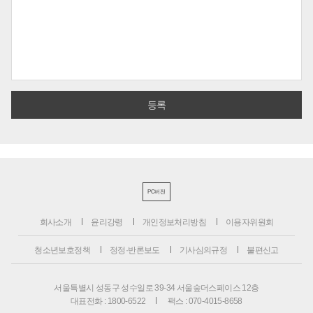
PC버전
회사소개
윤리강령
개인정보처리방침
이용자위원회
청소년보호정책
정정·반론보도
기사심의규정
불편신고
서울특별시 성동구 성수일로 39-34 서울숲더스페이스 12층
대표전화 : 1800-6522
팩스 : 070-4015-8658