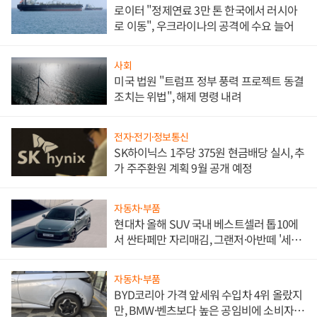
로이터 "정제연료 3만 톤 한국에서 러시아
로 이동", 우크라이나의 공격에 수요 늘어
사회
미국 법원 "트럼프 정부 풍력 프로젝트 동결
조치는 위법", 해제 명령 내려
전자·전기·정보통신
SK하이닉스 1주당 375원 현금배당 실시, 추
가 주주환원 계획 9월 공개 예정
자동차·부품
현대차 올해 SUV 국내 베스트셀러 톱10에
서 싼타페만 자리매김, 그랜저·아반떼 '세단
쌍끌이'로 내수 방어
자동차·부품
BYD코리아 가격 앞세워 수입차 4위 올랐지
만, BMW·벤츠보다 높은 공임비에 소비자