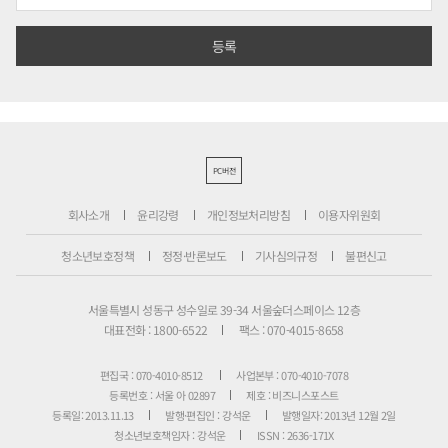
PC버전
회사소개
윤리강령
개인정보처리방침
이용자위원회
청소년보호정책
정정·반론보도
기사심의규정
불편신고
서울특별시 성동구 성수일로 39-34 서울숲더스페이스 12층
대표전화 : 1800-6522
팩스 : 070-4015-8658
편집국 : 070-4010-8512
사업본부 : 070-4010-7078
등록번호 : 서울 아 02897
제호 : 비즈니스포스트
등록일: 2013.11.13
발행·편집인 : 강석운
발행일자: 2013년 12월 2일
청소년보호책임자 : 강석운
ISSN : 2636-171X