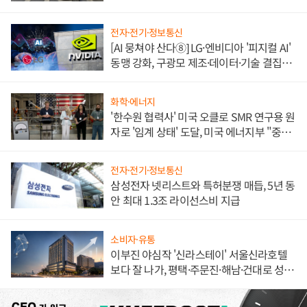
불만 폭발
전자·전기·정보통신
[AI 뭉쳐야 산다⑧] LG·엔비디아 '피지컬 AI'
동맹 강화, 구광모 제조·데이터·기술 결집
해 종합 로보틱스 기업으로
화학·에너지
'한수원 협력사' 미국 오클로 SMR 연구용 원
자로 '임계 상태' 도달, 미국 에너지부 "중요
한 이정표"
전자·전기·정보통신
삼성전자 넷리스트와 특허분쟁 매듭, 5년 동
안 최대 1.3조 라이선스비 지급
소비자·유통
이부진 야심작 '신라스테이' 서울신라호텔
보다 잘 나가, 평택·주문진·해남·건대로 성
장판 더 넓힌다