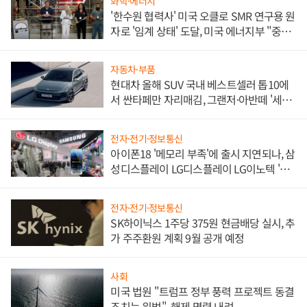
화학·에너지
'한수원 협력사' 미국 오클로 SMR 연구용 원
자로 '임계 상태' 도달, 미국 에너지부 "중요
한 이정표"
자동차·부품
현대차 올해 SUV 국내 베스트셀러 톱10에
서 싼타페만 자리매김, 그랜저·아반떼 '세단
쌍끌이'로 내수 방어
전자·전기·정보통신
아이폰18 '메모리 부족'에 출시 지연되나, 삼
성디스플레이 LG디스플레이 LG이노텍 '탈
애플' 수익 다각화 속도
전자·전기·정보통신
SK하이닉스 1주당 375원 현금배당 실시, 추
가 주주환원 계획 9월 공개 예정
사회
미국 법원 "트럼프 정부 풍력 프로젝트 동결
조치는 위법", 해제 명령 내려