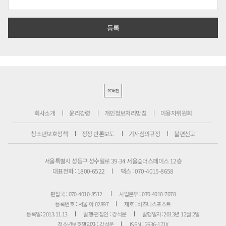
PC버전
회사소개
윤리강령
개인정보처리방침
이용자위원회
청소년보호정책
정정·반론보도
기사심의규정
불편신고
서울특별시 성동구 성수일로 39-34 서울숲더스페이스 12층
대표전화 : 1800-6522
팩스 : 070-4015-8658
편집국 : 070-4010-8512
사업본부 : 070-4010-7078
등록번호 : 서울 아 02897
제호 : 비즈니스포스트
등록일: 2013.11.13
발행·편집인 : 강석운
발행일자: 2013년 12월 2일
청소년보호책임자 : 강석운
ISSN : 2636-171X