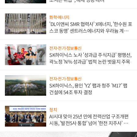
화학·에너지
'DL이앤씨 SMR 협력사' X에너지, '한수원 포
스코 동맹' 센트러스에너지와 우라늄 계약
체결
전자·전기·정보통신
SK하이닉스 노사 '성과급 주식지급' 평행선,
곽노정 'N% 성과급' 법적 논란 벗을지 주목
전자·전기·정보통신
SK하이닉스, 용인 'Y2' 팹과 청주 'M17' 팹
건설에 54조 투자 결정
정치
AI시대 맞아 25년 만에 전력산업 구조개편
시동, '발전5사 통합' 넘어 '한전 지주사' 재편
론도