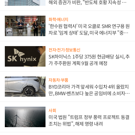
해외 증권가 비판, "반도체 호황 지속성 의
문"
화학·에너지
'한수원 협력사' 미국 오클로 SMR 연구용 원
자로 '임계 상태' 도달, 미국 에너지부 "중요
한 이정표"
전자·전기·정보통신
SK하이닉스 1주당 375원 현금배당 실시, 추
가 주주환원 계획 9월 공개 예정
자동차·부품
BYD코리아 가격 앞세워 수입차 4위 올랐지
만, BMW·벤츠보다 높은 공임비에 소비자
불만 폭발
사회
미국 법원 "트럼프 정부 풍력 프로젝트 동결
조치는 위법", 해제 명령 내려