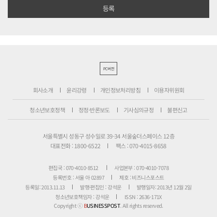
PC버전
회사소개
윤리강령
개인정보처리방침
이용자위원회
청소년보호정책
정정·반론보도
기사심의규정
불편신고
서울특별시 성동구 성수일로 39-34 서울숲더스페이스 12층
대표전화 : 1800-6522
팩스 : 070-4015-8658
편집국 : 070-4010-8512
사업본부 : 070-4010-7078
등록번호 : 서울 아 02897
제호 : 비즈니스포스트
등록일: 2013.11.13
발행·편집인 : 강석운
발행일자: 2013년 12월 2일
청소년보호책임자 : 강석운
ISSN : 2636-171X
Copyright ⓒ
B
USINESSPOST
. All rights reserved.