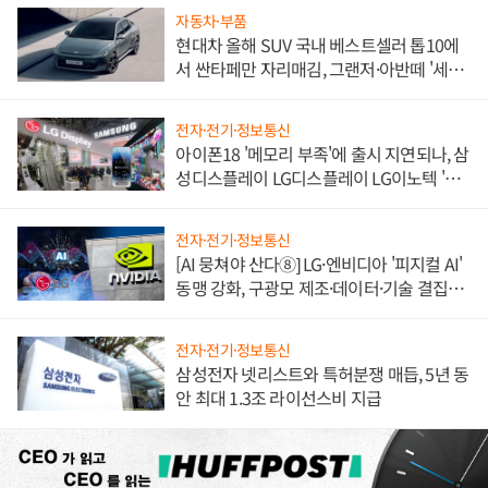
자동차·부품
현대차 올해 SUV 국내 베스트셀러 톱10에
서 싼타페만 자리매김, 그랜저·아반떼 '세단
쌍끌이'로 내수 방어
전자·전기·정보통신
아이폰18 '메모리 부족'에 출시 지연되나, 삼
성디스플레이 LG디스플레이 LG이노텍 '탈
애플' 수익 다각화 속도
전자·전기·정보통신
[AI 뭉쳐야 산다⑧] LG·엔비디아 '피지컬 AI'
동맹 강화, 구광모 제조·데이터·기술 결집
해 종합 로보틱스 기업으로
전자·전기·정보통신
삼성전자 넷리스트와 특허분쟁 매듭, 5년 동
안 최대 1.3조 라이선스비 지급