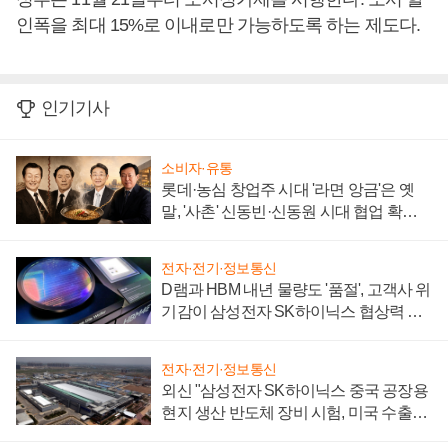
인폭을 최대 15%로 이내로만 가능하도록 하는 제도다.
인기기사
소비자·유통
롯데·농심 창업주 시대 '라면 앙금'은 옛
말, '사촌' 신동빈·신동원 시대 협업 확대
일로
전자·전기·정보통신
D램과 HBM 내년 물량도 '품절', 고객사 위
기감이 삼성전자 SK하이닉스 협상력 더
키워
전자·전기·정보통신
외신 "삼성전자 SK하이닉스 중국 공장용
현지 생산 반도체 장비 시험, 미국 수출통
제 대비"