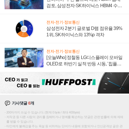
검토, 삼성전자·SK하이닉스 HBM4 수율
에 주도권 갈린다
전자·전기·정보통신
삼성전자 2분기 글로벌 D램 점유율 39%
1위, SK하이닉스와 13%p 격차
전자·전기·정보통신
[오늘Who] 정철동 LG디스플레이 모바일
OLED로 하반기 실적 반등 시동, '칩플레
이션'에 가격 인하 압박은 부담
기사댓글
0
개
200자까지 쓰실 수 있습니다. (현재 0 byte / 최대 400byte)
저작권 등 다른 사람의 권리를 침해하거나 명예를 훼손하는 댓글은 관련 법률에 의해 제재
를 받을 수 있습니다.
타인에게 불쾌감을 주는 욕설 등 비하하는 단어가 내용에 포함되거나 인신공격성 글은 관