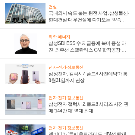
건설
국내외서 속도 붙는 원전 사업, 삼성물산·
현대건설·대우건설에 다가오는 '약속의
시간'
화학·에너지
삼성SDI ESS 수요 급증에 북미 증설 타
진, 최주선 스텔란티스·GM 합작공장 건
설 재추진하나
전자·전기·정보통신
삼성전자, 갤럭시Z 폴드8 사전예약 개통
8월31일까지 연장
전자·전기·정보통신
삼성전자 갤럭시 Z 폴드8 시리즈 사전 판
매 '144만 대' 역대 최대
전자·전기·정보통신
엔비디아 '루빈 울트라'에도 HBM4 탑재