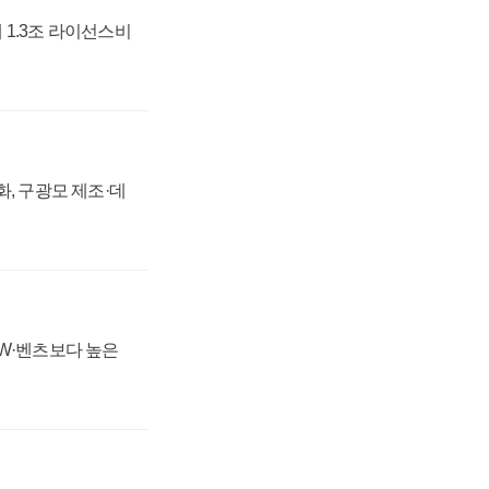
 1.3조 라이선스비
강화, 구광모 제조·데
MW·벤츠보다 높은