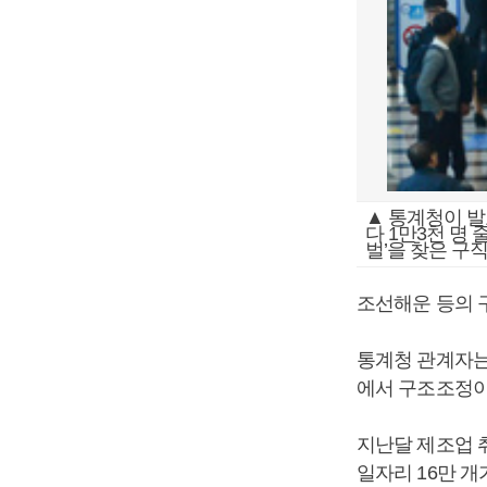
▲ 통계청이 발
다 1만3천 명 
벌’을 찾은 구
조선해운 등의 
통계청 관계자는
에서 구조조정이
지난달 제조업 취
일자리 16만 개