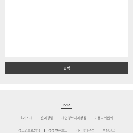
PC버전
회사소개
윤리강령
개인정보처리방침
이용자위원회
청소년보호정책
정정·반론보도
기사심의규정
불편신고