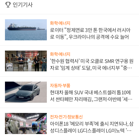
인기기사
화학·에너지
로이터 "정제연료 3만 톤 한국에서 러시아
로 이동", 우크라이나의 공격에 수요 늘어
화학·에너지
'한수원 협력사' 미국 오클로 SMR 연구용 원
자로 '임계 상태' 도달, 미국 에너지부 "중요
한 이정표"
자동차·부품
현대차 올해 SUV 국내 베스트셀러 톱10에
서 싼타페만 자리매김, 그랜저·아반떼 '세단
쌍끌이'로 내수 방어
전자·전기·정보통신
아이폰18 '메모리 부족'에 출시 지연되나, 삼
성디스플레이 LG디스플레이 LG이노텍 '탈
애플' 수익 다각화 속도