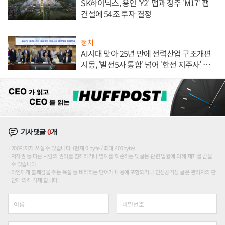
SK하이닉스, 용인 'Y2' 팹과 청주 'M17' 팹
건설에 54조 투자 결정
정치
AI시대 맞아 25년 만에 전력산업 구조개편
시동, '발전5사 통합' 넘어 '한전 지주사' 재편
론도
기사댓글
0
개
200자까지 쓰실 수 있습니다. (현재 0 byte / 최대 400byte)
저작권 등 다른 사람의 권리를 침해하거나 명예를 훼손하는 댓글은 관련 법률에 의해 제재를 받을
수 있습니다.
타인에게 불쾌감을 주는 욕설 등 비하하는 단어가 내용에 포함되거나 인신공격성 글은 관리자의 판
단에 의해 삭제 합니다.