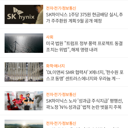
전자·전기·정보통신
SK하이닉스 1주당 375원 현금배당 실시, 추
가 주주환원 계획 9월 공개 예정
사회
미국 법원 "트럼프 정부 풍력 프로젝트 동결
조치는 위법", 해제 명령 내려
화학·에너지
'DL이앤씨 SMR 협력사' X에너지, '한수원 포
스코 동맹' 센트러스에너지와 우라늄 계약
체결
전자·전기·정보통신
SK하이닉스 노사 '성과급 주식지급' 평행선,
곽노정 'N% 성과급' 법적 논란 벗을지 주목
전자·전기·정보통신