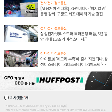
전자·전기·정보통신
[AI 뭉쳐야 산다⑧] LG·엔비디아 '피지컬 AI'
동맹 강화, 구광모 제조·데이터·기술 결집
해 종합 로보틱스 기업으로
전자·전기·정보통신
삼성전자 넷리스트와 특허분쟁 매듭, 5년 동
안 최대 1.3조 라이선스비 지급
전자·전기·정보통신
아이폰18 '메모리 부족'에 출시 지연되나, 삼
성디스플레이 LG디스플레이 LG이노텍 '탈
애플' 수익 다각화 속도
기사댓글
0
개
200자까지 쓰실 수 있습니다. (현재 0 byte / 최대 400byte)
저작권 등 다른 사람의 권리를 침해하거나 명예를 훼손하는 댓글은 관련 법률에 의해 제재를 받을