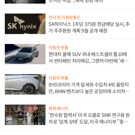
조치는 위법", 해제 명령 내려
전자·전기·정보통신
SK하이닉스 1주당 375원 현금배당 실시, 추
가 주주환원 계획 9월 공개 예정
자동차·부품
현대차 올해 SUV 국내 베스트셀러 톱10에
서 싼타페만 자리매김, 그랜저·아반떼 '세단
쌍끌이'로 내수 방어
자동차·부품
BYD코리아 가격 앞세워 수입차 4위 올랐지
만, BMW·벤츠보다 높은 공임비에 소비자
불만 폭발
화학·에너지
'한수원 협력사' 미국 오클로 SMR 연구용 원
자로 '임계 상태' 도달, 미국 에너지부 "중요
한 이정표"