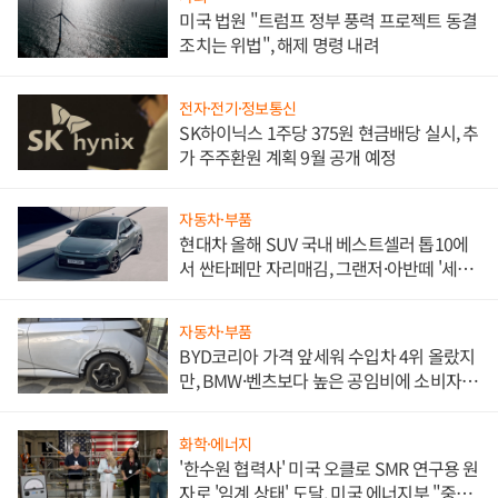
미국 법원 "트럼프 정부 풍력 프로젝트 동결
조치는 위법", 해제 명령 내려
전자·전기·정보통신
SK하이닉스 1주당 375원 현금배당 실시, 추
가 주주환원 계획 9월 공개 예정
자동차·부품
현대차 올해 SUV 국내 베스트셀러 톱10에
서 싼타페만 자리매김, 그랜저·아반떼 '세단
쌍끌이'로 내수 방어
자동차·부품
BYD코리아 가격 앞세워 수입차 4위 올랐지
만, BMW·벤츠보다 높은 공임비에 소비자
불만 폭발
화학·에너지
'한수원 협력사' 미국 오클로 SMR 연구용 원
자로 '임계 상태' 도달, 미국 에너지부 "중요