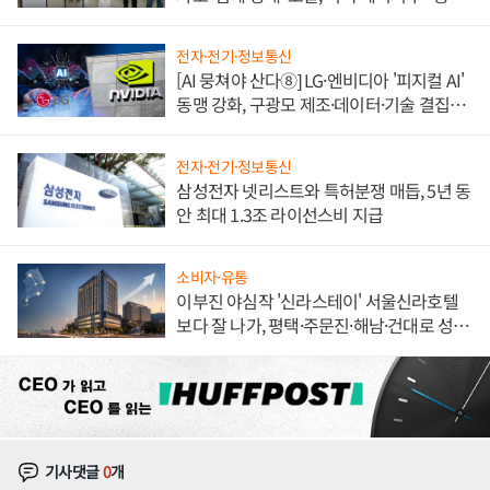
한 이정표"
전자·전기·정보통신
[AI 뭉쳐야 산다⑧] LG·엔비디아 '피지컬 AI'
동맹 강화, 구광모 제조·데이터·기술 결집
해 종합 로보틱스 기업으로
전자·전기·정보통신
삼성전자 넷리스트와 특허분쟁 매듭, 5년 동
안 최대 1.3조 라이선스비 지급
소비자·유통
이부진 야심작 '신라스테이' 서울신라호텔
보다 잘 나가, 평택·주문진·해남·건대로 성
장판 더 넓힌다
기사댓글
0
개