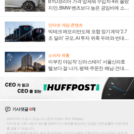
BYD코리아 가격 앞세워 수입차 4위 올랐
지만, BMW·벤츠보다 높은 공임비에 소비
자 불만 폭발
인터넷·게임·콘텐츠
빅테크 메모리반도체 포함 장기계약 '2.7
조 달러' 규모, AI 투자 위축 우려와 반대
신호
소비자·유통
이부진 야심작 '신라스테이' 서울신라호
텔보다 잘 나가, 평택·주문진·해남·건대로
성장판 더 넓힌다
기사댓글
0
개
200자까지 쓰실 수 있습니다. (현재 0 byte / 최대 400byte)
저작권 등 다른 사람의 권리를 침해하거나 명예를 훼손하는 댓글은 관련 법률에 의해 제재
를 받을 수 있습니다.
타인에게 불쾌감을 주는 욕설 등 비하하는 단어가 내용에 포함되거나 인신공격성 글은 관