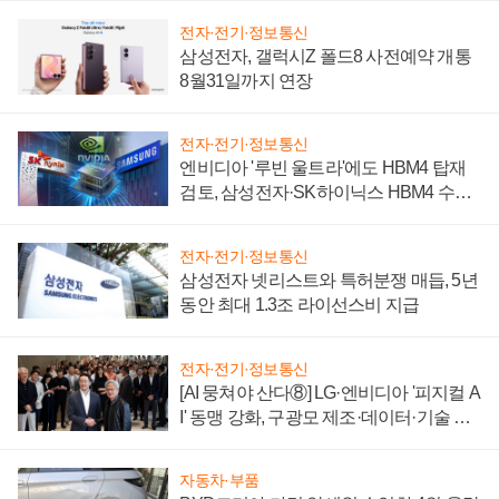
전자·전기·정보통신
삼성전자, 갤럭시Z 폴드8 사전예약 개통
8월31일까지 연장
전자·전기·정보통신
엔비디아 '루빈 울트라'에도 HBM4 탑재
검토, 삼성전자·SK하이닉스 HBM4 수율
에 주도권 갈린다
전자·전기·정보통신
삼성전자 넷리스트와 특허분쟁 매듭, 5년
동안 최대 1.3조 라이선스비 지급
전자·전기·정보통신
[AI 뭉쳐야 산다⑧] LG·엔비디아 '피지컬 A
I' 동맹 강화, 구광모 제조·데이터·기술 결
집해 종합 로보틱스 기업으로
자동차·부품