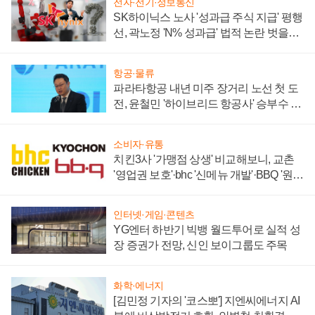
전자·전기·정보통신
SK하이닉스 노사 '성과급 주식 지급' 평행
선, 곽노정 'N% 성과급' 법적 논란 벗을지
주목
항공·물류
파라타항공 내년 미주 장거리 노선 첫 도
전, 윤철민 '하이브리드 항공사' 승부수 통
할까
소비자·유통
치킨3사 '가맹점 상생' 비교해보니, 교촌
'영업권 보호'·bhc '신메뉴 개발'·BBQ '원가
부담'
인터넷·게임·콘텐츠
YG엔터 하반기 빅뱅 월드투어로 실적 성
장 증권가 전망, 신인 보이그룹도 주목
화학·에너지
[김민정 기자의 '코스뽀'] 지엔씨에너지 AI