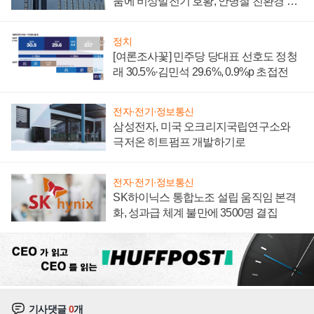
붐에 비상발전기 호황, 안병철 친환경 에
너지 발전전문기업 향한다
정치
[여론조사꽃] 민주당 당대표 선호도 정청
래 30.5%·김민석 29.6%, 0.9%p 초접전
전자·전기·정보통신
삼성전자, 미국 오크리지국립연구소와
극저온 히트펌프 개발하기로
전자·전기·정보통신
SK하이닉스 통합노조 설립 움직임 본격
화, 성과급 체계 불만에 3500명 결집
기사댓글
0
개