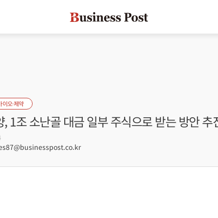
바이오·제약
 1조 소난골 대금 일부 주식으로 받는 방안 추
4
s87@businesspost.co.kr