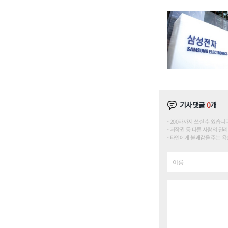
기사댓글
0
개
200자까지 쓰실 수 있습니다. (
저작권 등 다른 사람의 권리
타인에게 불쾌감을 주는 욕설