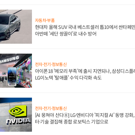
자동차·부품
현대차 올해 SUV 국내 베스트셀러 톱10에서 싼타페만
아반떼 '세단 쌍끌이'로 내수 방어
전자·전기·정보통신
아이폰18 '메모리 부족'에 출시 지연되나, 삼성디스
LG이노텍 '탈애플' 수익 다각화 속도
전자·전기·정보통신
[AI 뭉쳐야 산다⑧] LG·엔비디아 '피지컬 AI' 동맹 강
터·기술 결집해 종합 로보틱스 기업으로