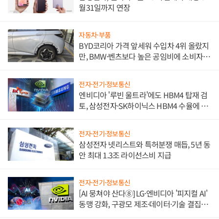
월31일까지 연장
자동차·부품
BYD코리아 가격 앞세워 수입차 4위 올랐지
만, BMW·벤츠보다 높은 공임비에 소비자
불만 폭발
전자·전기·정보통신
엔비디아 '루빈 울트라'에도 HBM4 탑재 검
토, 삼성전자·SK하이닉스 HBM4 수율에 주
도권 갈린다
전자·전기·정보통신
삼성전자 넷리스트와 특허분쟁 매듭, 5년 동
안 최대 1.3조 라이선스비 지급
전자·전기·정보통신
[AI 뭉쳐야 산다⑧] LG·엔비디아 '피지컬 AI'
동맹 강화, 구광모 제조·데이터·기술 결집
해 종합 로보틱스 기업으로