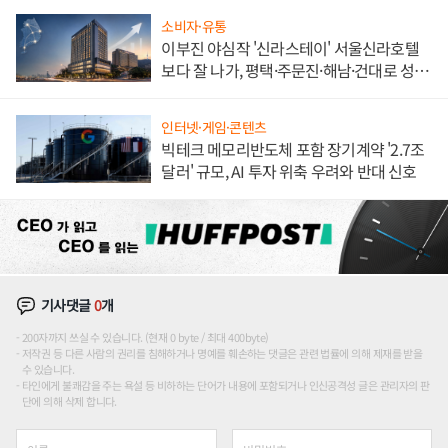
소비자·유통
이부진 야심작 '신라스테이' 서울신라호텔
보다 잘 나가, 평택·주문진·해남·건대로 성
장판 더 넓힌다
인터넷·게임·콘텐츠
빅테크 메모리반도체 포함 장기계약 '2.7조
달러' 규모, AI 투자 위축 우려와 반대 신호
기사댓글
0
개
200자까지 쓰실 수 있습니다. (현재 0 byte / 최대 400byte)
저작권 등 다른 사람의 권리를 침해하거나 명예를 훼손하는 댓글은 관련 법률에 의해 제재를 받을
수 있습니다.
타인에게 불쾌감을 주는 욕설 등 비하하는 단어가 내용에 포함되거나 인신공격성 글은 관리자의 판
단에 의해 삭제 합니다.