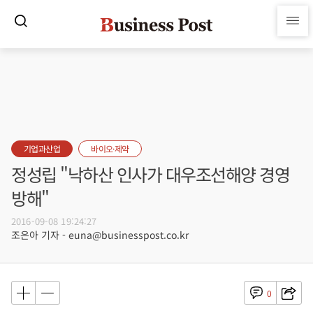
기업과산업
바이오·제약
정성립 "낙하산 인사가 대우조선해양 경영
방해"
2016-09-08 19:24:27
조은아 기자 - euna@businesspost.co.kr
0