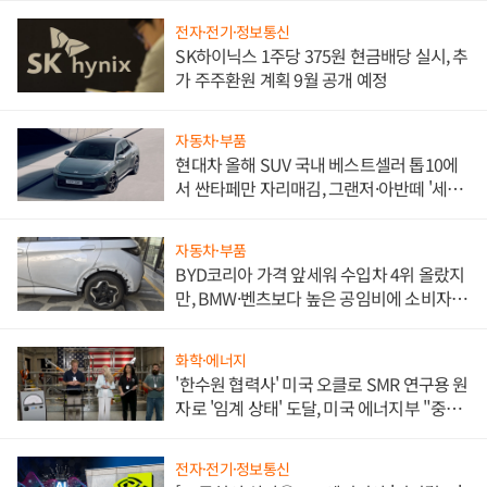
전자·전기·정보통신
SK하이닉스 1주당 375원 현금배당 실시, 추
가 주주환원 계획 9월 공개 예정
자동차·부품
현대차 올해 SUV 국내 베스트셀러 톱10에
서 싼타페만 자리매김, 그랜저·아반떼 '세단
쌍끌이'로 내수 방어
자동차·부품
BYD코리아 가격 앞세워 수입차 4위 올랐지
만, BMW·벤츠보다 높은 공임비에 소비자
불만 폭발
화학·에너지
'한수원 협력사' 미국 오클로 SMR 연구용 원
자로 '임계 상태' 도달, 미국 에너지부 "중요
한 이정표"
전자·전기·정보통신