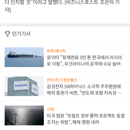
다 인지할 것”이라고 말했다. [비즈니스포스트 조은아 기
자]
인기기사
화학·에너지
로이터 "정제연료 3만 톤 한국에서 러시아
로 이동", 우크라이나의 공격에 수요 늘어
전자·전기·정보통신
삼성전자 SK하이닉스 소극적 주주환원에
해외 증권가 비판, "반도체 호황 지속성 의
문"
사회
미국 법원 "트럼프 정부 풍력 프로젝트 동결
조치는 위법", 해제 명령 내려