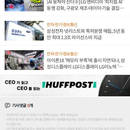
[AI 뭉쳐야 산다⑧] LG·엔비디아 '피지컬 AI'
동맹 강화, 구광모 제조·데이터·기술 결집
해 종합 로보틱스 기업으로
전자·전기·정보통신
삼성전자 넷리스트와 특허분쟁 매듭, 5년 동
안 최대 1.3조 라이선스비 지급
전자·전기·정보통신
아이폰18 '메모리 부족'에 출시 지연되나, 삼
성디스플레이 LG디스플레이 LG이노텍 '탈
애플' 수익 다각화 속도
기사댓글
0
개
200자까지 쓰실 수 있습니다. (현재 0 byte / 최대 400byte)
저작권 등 다른 사람의 권리를 침해하거나 명예를 훼손하는 댓글은 관련 법률에 의해 제재를 받을
수 있습니다.
타인에게 불쾌감을 주는 욕설 등 비하하는 단어가 내용에 포함되거나 인신공격성 글은 관리자의 판