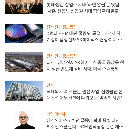
롯데·농심 창업주 시대 '라면 앙금'은 옛말,
'사촌' 신동빈·신동원 시대 협업 확대일로
전자·전기·정보통신
D램과 HBM 내년 물량도 '품절', 고객사 위
기감이 삼성전자 SK하이닉스 협상력 더 키
워
전자·전기·정보통신
외신 "삼성전자 SK하이닉스 중국 공장용 현
지 생산 반도체 장비 시험, 미국 수출통제 대
비"
건설
국내외서 속도 붙는 원전 사업, 삼성물산·현
대건설·대우건설에 다가오는 '약속의 시간'
화학·에너지
삼성SDI ESS 수요 급증에 북미 증설 타진,
최주선 스텔란티스·GM 합작공장 건설 재추