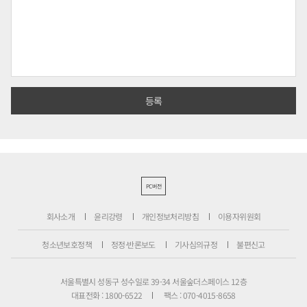
PC버전
회사소개
윤리강령
개인정보처리방침
이용자위원회
청소년보호정책
정정·반론보도
기사심의규정
불편신고
서울특별시 성동구 성수일로 39-34 서울숲더스페이스 12층
대표전화 : 1800-6522
팩스 : 070-4015-8658