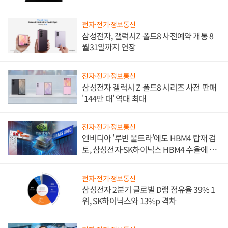
진하나
전자·전기·정보통신
삼성전자, 갤럭시Z 폴드8 사전예약 개통 8
월31일까지 연장
전자·전기·정보통신
삼성전자 갤럭시 Z 폴드8 시리즈 사전 판매
'144만 대' 역대 최대
전자·전기·정보통신
엔비디아 '루빈 울트라'에도 HBM4 탑재 검
토, 삼성전자·SK하이닉스 HBM4 수율에 주
도권 갈린다
전자·전기·정보통신
삼성전자 2분기 글로벌 D램 점유율 39% 1
위, SK하이닉스와 13%p 격차