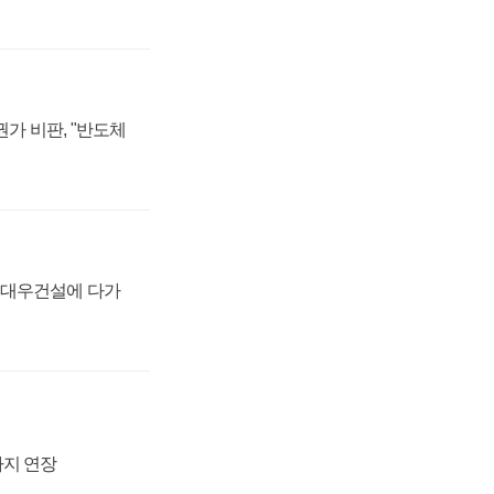
가 비판, "반도체
·대우건설에 다가
까지 연장