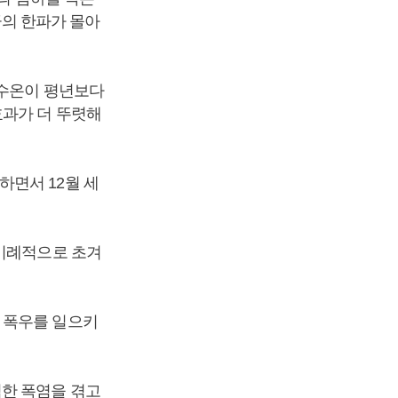
북극의 한파가 몰아
 수온이 평년보다
효과가 더 뚜렷해
하면서 12월 세
 이례적으로 초겨
 폭우를 일으키
심한 폭염을 겪고