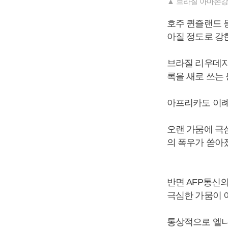
▲ 브라질 아마존강
호주 퀸즐랜드 등
아질 정도로 강
브라질 리우데자
록을 새로 쓰는
아프리카도 이례
오랜 가뭄에 극심
의 폭우가 쏟아졌
반면 AFP통신
극심한 가뭄이 
통상적으로 엘니