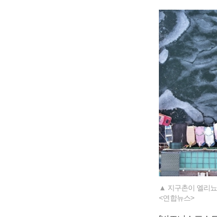
▲ 지구촌이 엘리뇨
<연합뉴스>