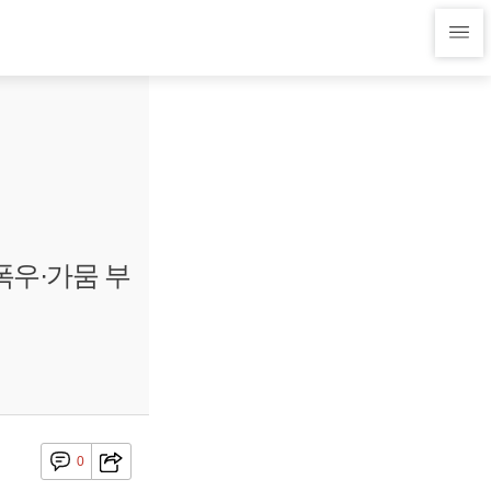
폭우·가뭄 부
0