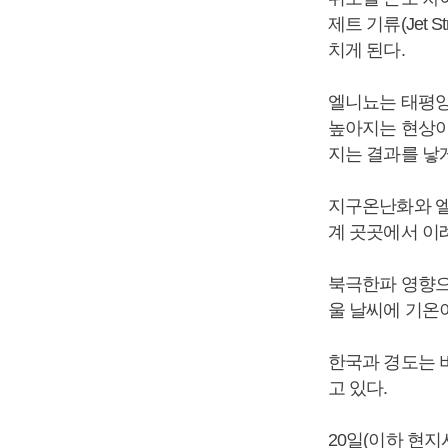
제트 기류(Jet
치게 된다.
엘니뇨는 태평양
높아지는 현상이
지는 결과를 낳게
지구온난화와 엘
계 곳곳에서 이
북극한파 영향으
울 날씨에 기온이
한국과 경도는 
고 있다.
20일(이하 현