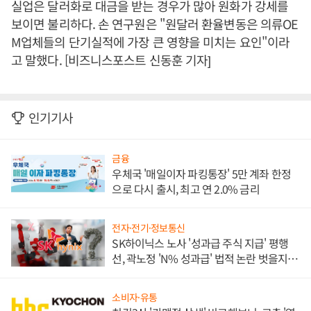
실업은 달러화로 대금을 받는 경우가 많아 원화가 강세를
보이면 불리하다. 손 연구원은 "원달러 환율변동은 의류OE
M업체들의 단기실적에 가장 큰 영향을 미치는 요인"이라
고 말했다. [비즈니스포스트 신동훈 기자]
인기기사
금융
우체국 '매일이자 파킹통장' 5만 계좌 한정
으로 다시 출시, 최고 연 2.0% 금리
전자·전기·정보통신
SK하이닉스 노사 '성과급 주식 지급' 평행
선, 곽노정 'N% 성과급' 법적 논란 벗을지 주
목
소비자·유통