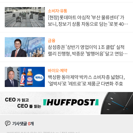
소비자·유통
[현장] 롯데마트 야심작 '부산 물류센터' 가
보니, 장보기 상품 자동으로 담는 '로봇 400
대' 장관
금융
삼섬증권 '상반기 영업이익 1조 클럽' 실적
랠리 진행형, 박종문 '발행어음' 달고 연임 향
하나
바이오·제약
백상환 동아제약 박카스 소비자층 넓혔다,
'얼박사'로 '레트로'로 제품군 다변화 주효
기사댓글
0
개
200자까지 쓰실 수 있습니다. (현재 0 byte / 최대 400byte)