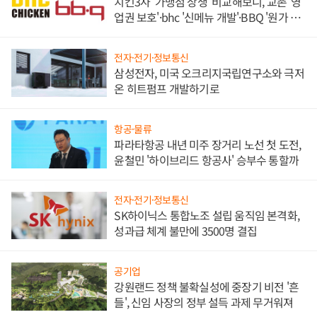
치킨3사 '가맹점 상생' 비교해보니, 교촌 '영
업권 보호'·bhc '신메뉴 개발'·BBQ '원가 부
담'
전자·전기·정보통신
삼성전자, 미국 오크리지국립연구소와 극저
온 히트펌프 개발하기로
항공·물류
파라타항공 내년 미주 장거리 노선 첫 도전,
윤철민 '하이브리드 항공사' 승부수 통할까
전자·전기·정보통신
SK하이닉스 통합노조 설립 움직임 본격화,
성과급 체계 불만에 3500명 결집
공기업
강원랜드 정책 불확실성에 중장기 비전 '흔
들', 신임 사장의 정부 설득 과제 무거워져