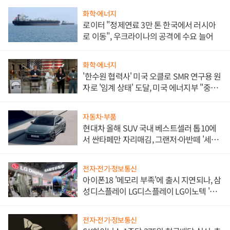
화학·에너지
로이터 "정제연료 3만 톤 한국에서 러시아
로 이동", 우크라이나의 공격에 수요 늘어
화학·에너지
'한수원 협력사' 미국 오클로 SMR 연구용 원
자로 '임계 상태' 도달, 미국 에너지부 "중요
한 이정표"
자동차·부품
현대차 올해 SUV 국내 베스트셀러 톱10에
서 싼타페만 자리매김, 그랜저·아반떼 '세단
쌍끌이'로 내수 방어
전자·전기·정보통신
아이폰18 '메모리 부족'에 출시 지연되나, 삼
성디스플레이 LG디스플레이 LG이노텍 '탈
애플' 수익 다각화 속도
전자·전기·정보통신