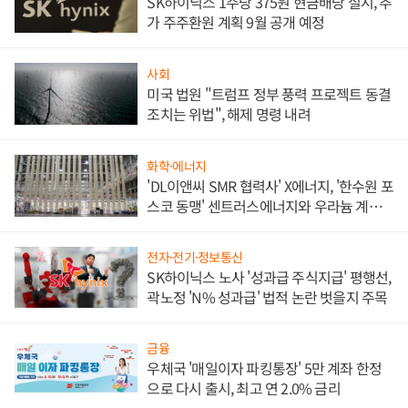
SK하이닉스 1주당 375원 현금배당 실시, 추
가 주주환원 계획 9월 공개 예정
사회
미국 법원 "트럼프 정부 풍력 프로젝트 동결
조치는 위법", 해제 명령 내려
화학·에너지
'DL이앤씨 SMR 협력사' X에너지, '한수원 포
스코 동맹' 센트러스에너지와 우라늄 계약
체결
전자·전기·정보통신
SK하이닉스 노사 '성과급 주식지급' 평행선,
곽노정 'N% 성과급' 법적 논란 벗을지 주목
금융
우체국 '매일이자 파킹통장' 5만 계좌 한정
으로 다시 출시, 최고 연 2.0% 금리