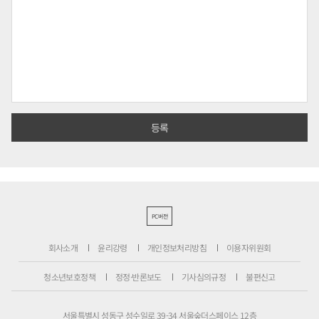
PC버전
회사소개
윤리강령
개인정보처리방침
이용자위원회
청소년보호정책
정정·반론보도
기사심의규정
불편신고
서울특별시 성동구 성수일로 39-34 서울숲더스페이스 12층