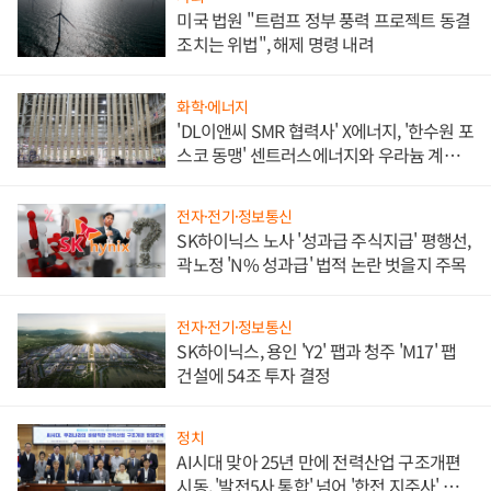
미국 법원 "트럼프 정부 풍력 프로젝트 동결
조치는 위법", 해제 명령 내려
화학·에너지
'DL이앤씨 SMR 협력사' X에너지, '한수원 포
스코 동맹' 센트러스에너지와 우라늄 계약
체결
전자·전기·정보통신
SK하이닉스 노사 '성과급 주식지급' 평행선,
곽노정 'N% 성과급' 법적 논란 벗을지 주목
전자·전기·정보통신
SK하이닉스, 용인 'Y2' 팹과 청주 'M17' 팹
건설에 54조 투자 결정
정치
AI시대 맞아 25년 만에 전력산업 구조개편
시동, '발전5사 통합' 넘어 '한전 지주사' 재편