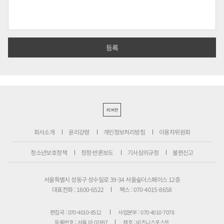
PC버전
회사소개
윤리강령
개인정보처리방침
이용자위원회
청소년보호정책
정정·반론보도
기사심의규정
불편신고
서울특별시 성동구 성수일로 39-34 서울숲더스페이스 12층
대표전화 : 1800-6522
팩스 : 070-4015-8658
편집국 : 070-4010-8512
사업본부 : 070-4010-7078
등록번호 : 서울 아 02897
제호 : 비즈니스포스트