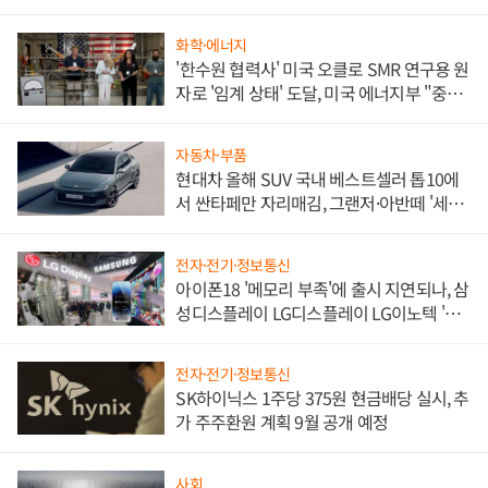
화학·에너지
'한수원 협력사' 미국 오클로 SMR 연구용 원
자로 '임계 상태' 도달, 미국 에너지부 "중요
한 이정표"
자동차·부품
현대차 올해 SUV 국내 베스트셀러 톱10에
서 싼타페만 자리매김, 그랜저·아반떼 '세단
쌍끌이'로 내수 방어
전자·전기·정보통신
아이폰18 '메모리 부족'에 출시 지연되나, 삼
성디스플레이 LG디스플레이 LG이노텍 '탈
애플' 수익 다각화 속도
전자·전기·정보통신
SK하이닉스 1주당 375원 현금배당 실시, 추
가 주주환원 계획 9월 공개 예정
사회