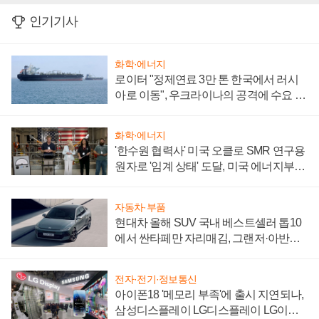
인기기사
화학·에너지
로이터 "정제연료 3만 톤 한국에서 러시
아로 이동", 우크라이나의 공격에 수요 늘
어
화학·에너지
'한수원 협력사' 미국 오클로 SMR 연구용
원자로 '임계 상태' 도달, 미국 에너지부
"중요한 이정표"
자동차·부품
현대차 올해 SUV 국내 베스트셀러 톱10
에서 싼타페만 자리매김, 그랜저·아반떼
'세단 쌍끌이'로 내수 방어
전자·전기·정보통신
아이폰18 '메모리 부족'에 출시 지연되나,
삼성디스플레이 LG디스플레이 LG이노