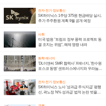
텍 '탈애플' 수익 다각화 속도
전자·전기·정보통신
SK하이닉스 1주당 375원 현금배당 실시,
추가 주주환원 계획 9월 공개 예정
사회
미국 법원 "트럼프 정부 풍력 프로젝트 동
결 조치는 위법", 해제 명령 내려
화학·에너지
'DL이앤씨 SMR 협력사' X에너지, '한수원
포스코 동맹' 센트러스에너지와 우라늄
계약 체결
전자·전기·정보통신
SK하이닉스 노사 '성과급 주식지급' 평행
선, 곽노정 'N% 성과급' 법적 논란 벗을지
주목
금융