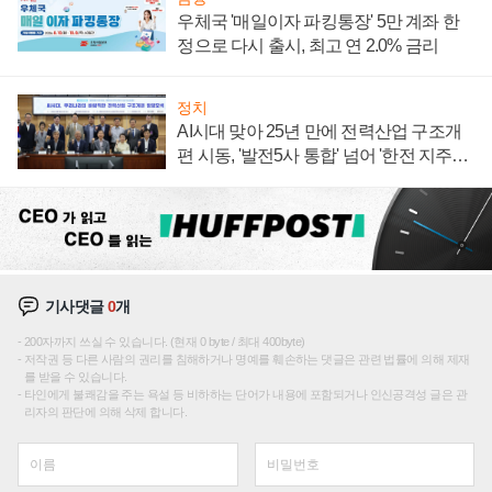
우체국 '매일이자 파킹통장' 5만 계좌 한
정으로 다시 출시, 최고 연 2.0% 금리
정치
AI시대 맞아 25년 만에 전력산업 구조개
편 시동, '발전5사 통합' 넘어 '한전 지주사'
재편론도
기사댓글
0
개
200자까지 쓰실 수 있습니다. (현재 0 byte / 최대 400byte)
저작권 등 다른 사람의 권리를 침해하거나 명예를 훼손하는 댓글은 관련 법률에 의해 제재
를 받을 수 있습니다.
타인에게 불쾌감을 주는 욕설 등 비하하는 단어가 내용에 포함되거나 인신공격성 글은 관
리자의 판단에 의해 삭제 합니다.