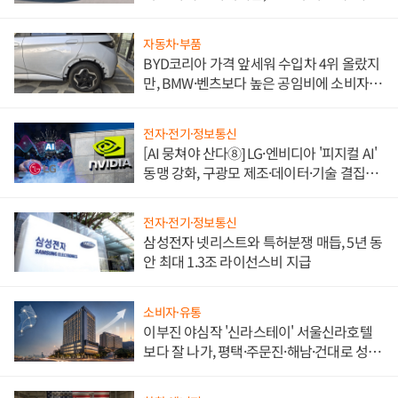
쌍끌이'로 내수 방어
자동차·부품
BYD코리아 가격 앞세워 수입차 4위 올랐지
만, BMW·벤츠보다 높은 공임비에 소비자
불만 폭발
전자·전기·정보통신
[AI 뭉쳐야 산다⑧] LG·엔비디아 '피지컬 AI'
동맹 강화, 구광모 제조·데이터·기술 결집
해 종합 로보틱스 기업으로
전자·전기·정보통신
삼성전자 넷리스트와 특허분쟁 매듭, 5년 동
안 최대 1.3조 라이선스비 지급
소비자·유통
이부진 야심작 '신라스테이' 서울신라호텔
보다 잘 나가, 평택·주문진·해남·건대로 성
장판 더 넓힌다