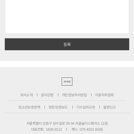
PC버전
회사소개
윤리강령
개인정보처리방침
이용자위원회
청소년보호정책
정정·반론보도
기사심의규정
불편신고
서울특별시 성동구 성수일로 39-34 서울숲더스페이스 12층
대표전화 : 1800-6522
팩스 : 070-4015-8658