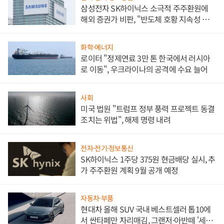
삼성전자 SK하이닉스 소극적 주주환원에
해외 증권가 비판, "반도체 호황 지속성 의
문"
화학·에너지
로이터 "정제연료 3만 톤 한국에서 러시아
로 이동", 우크라이나의 공격에 수요 늘어
사회
미국 법원 "트럼프 정부 풍력 프로젝트 동결
조치는 위법", 해제 명령 내려
전자·전기·정보통신
SK하이닉스 1주당 375원 현금배당 실시, 추
가 주주환원 계획 9월 공개 예정
자동차·부품
현대차 올해 SUV 국내 베스트셀러 톱10에
서 싼타페만 자리매김, 그랜저·아반떼 '세단