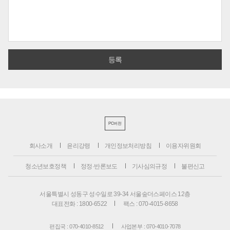
PC버전
회사소개
윤리강령
개인정보처리방침
이용자위원회
청소년보호정책
정정·반론보도
기사심의규정
불편신고
서울특별시 성동구 성수일로 39-34 서울숲더스페이스 12층
대표전화 : 1800-6522
팩스 : 070-4015-8658
편집국 : 070-4010-8512
사업본부 : 070-4010-7078