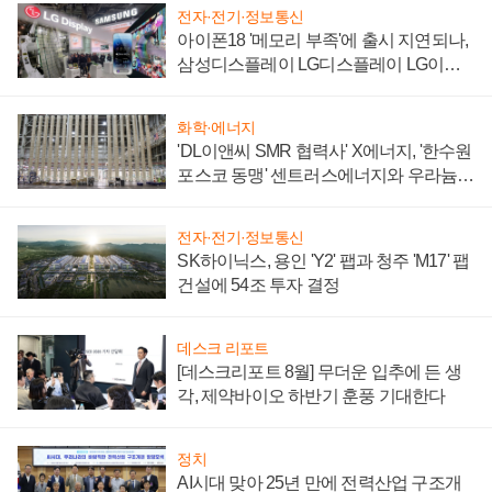
전자·전기·정보통신
아이폰18 '메모리 부족'에 출시 지연되나,
삼성디스플레이 LG디스플레이 LG이노
텍 '탈애플' 수익 다각화 속도
화학·에너지
'DL이앤씨 SMR 협력사' X에너지, '한수원
포스코 동맹' 센트러스에너지와 우라늄
계약 체결
전자·전기·정보통신
SK하이닉스, 용인 'Y2' 팹과 청주 'M17' 팹
건설에 54조 투자 결정
데스크 리포트
[데스크리포트 8월] 무더운 입추에 든 생
각, 제약바이오 하반기 훈풍 기대한다
정치
AI시대 맞아 25년 만에 전력산업 구조개