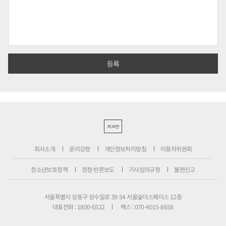
PC버전
회사소개
윤리강령
개인정보처리방침
이용자위원회
청소년보호정책
정정·반론보도
기사심의규정
불편신고
서울특별시 성동구 성수일로 39-34 서울숲더스페이스 12층
대표전화 : 1800-6522
팩스 : 070-4015-8658