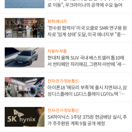
로 이동", 우크라이나의 공격에 수요 늘어
화학·에너지
'한수원 협력사' 미국 오클로 SMR 연구용 원
자로 '임계 상태' 도달, 미국 에너지부 "중요
한 이정표"
자동차·부품
현대차 올해 SUV 국내 베스트셀러 톱10에
서 싼타페만 자리매김, 그랜저·아반떼 '세단
쌍끌이'로 내수 방어
전자·전기·정보통신
아이폰18 '메모리 부족'에 출시 지연되나, 삼
성디스플레이 LG디스플레이 LG이노텍 '탈
애플' 수익 다각화 속도
전자·전기·정보통신
SK하이닉스 1주당 375원 현금배당 실시, 추
가 주주환원 계획 9월 공개 예정