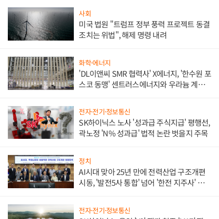
사회
미국 법원 "트럼프 정부 풍력 프로젝트 동결
조치는 위법", 해제 명령 내려
화학·에너지
'DL이앤씨 SMR 협력사' X에너지, '한수원 포
스코 동맹' 센트러스에너지와 우라늄 계약
체결
전자·전기·정보통신
SK하이닉스 노사 '성과급 주식지급' 평행선,
곽노정 'N% 성과급' 법적 논란 벗을지 주목
정치
AI시대 맞아 25년 만에 전력산업 구조개편
시동, '발전5사 통합' 넘어 '한전 지주사' 재편
론도
전자·전기·정보통신