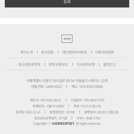
PC버전
회사소개
윤리강령
개인정보처리방침
이용자위원회
청소년보호정책
정정·반론보도
기사심의규정
불편신고
서울특별시 성동구 성수일로 39-34 서울숲더스페이스 12층
대표전화 : 1800-6522
팩스 : 070-4015-8658
편집국 : 070-4010-8512
사업본부 : 070-4010-7078
등록번호 : 서울 아 02897
제호 : 비즈니스포스트
등록일: 2013.11.13
발행·편집인 : 강석운
발행일자: 2013년 12월 2일
청소년보호책임자 : 강석운
ISSN : 2636-171X
Copyright ⓒ
B
USINESSPOST
. All rights reserved.