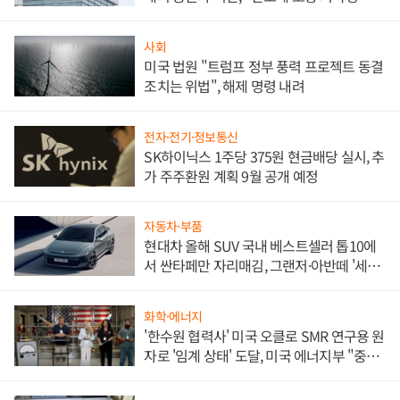
문"
사회
미국 법원 "트럼프 정부 풍력 프로젝트 동결
조치는 위법", 해제 명령 내려
전자·전기·정보통신
SK하이닉스 1주당 375원 현금배당 실시, 추
가 주주환원 계획 9월 공개 예정
자동차·부품
현대차 올해 SUV 국내 베스트셀러 톱10에
서 싼타페만 자리매김, 그랜저·아반떼 '세단
쌍끌이'로 내수 방어
화학·에너지
'한수원 협력사' 미국 오클로 SMR 연구용 원
자로 '임계 상태' 도달, 미국 에너지부 "중요
한 이정표"