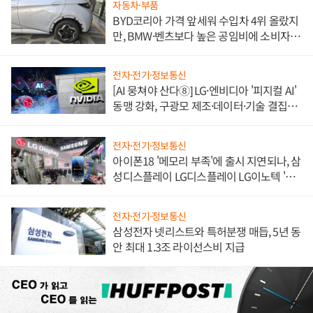
자동차·부품
BYD코리아 가격 앞세워 수입차 4위 올랐지
만, BMW·벤츠보다 높은 공임비에 소비자
불만 폭발
전자·전기·정보통신
[AI 뭉쳐야 산다⑧] LG·엔비디아 '피지컬 AI'
동맹 강화, 구광모 제조·데이터·기술 결집
해 종합 로보틱스 기업으로
전자·전기·정보통신
아이폰18 '메모리 부족'에 출시 지연되나, 삼
성디스플레이 LG디스플레이 LG이노텍 '탈
애플' 수익 다각화 속도
전자·전기·정보통신
삼성전자 넷리스트와 특허분쟁 매듭, 5년 동
안 최대 1.3조 라이선스비 지급