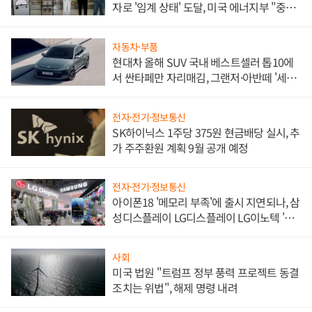
자로 '임계 상태' 도달, 미국 에너지부 "중요
한 이정표"
자동차·부품
현대차 올해 SUV 국내 베스트셀러 톱10에
서 싼타페만 자리매김, 그랜저·아반떼 '세단
쌍끌이'로 내수 방어
전자·전기·정보통신
SK하이닉스 1주당 375원 현금배당 실시, 추
가 주주환원 계획 9월 공개 예정
전자·전기·정보통신
아이폰18 '메모리 부족'에 출시 지연되나, 삼
성디스플레이 LG디스플레이 LG이노텍 '탈
애플' 수익 다각화 속도
사회
미국 법원 "트럼프 정부 풍력 프로젝트 동결
조치는 위법", 해제 명령 내려