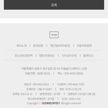
PC버전
회사소개
윤리강령
개인정보처리방침
이용자위원회
청소년보호정책
정정·반론보도
기사심의규정
불편신고
서울특별시 성동구 성수일로 39-34 서울숲더스페이스 12층
대표전화 : 1800-6522
팩스 : 070-4015-8658
편집국 : 070-4010-8512
사업본부 : 070-4010-7078
등록번호 : 서울 아 02897
제호 : 비즈니스포스트
등록일: 2013.11.13
발행·편집인 : 강석운
발행일자: 2013년 12월 2일
청소년보호책임자 : 강석운
ISSN : 2636-171X
Copyright ⓒ
B
USINESSPOST
. All rights reserved.