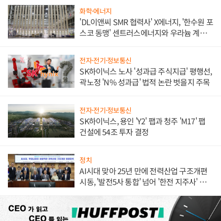
화학·에너지
'DL이앤씨 SMR 협력사' X에너지, '한수원 포
스코 동맹' 센트러스에너지와 우라늄 계약
체결
전자·전기·정보통신
SK하이닉스 노사 '성과급 주식지급' 평행선,
곽노정 'N% 성과급' 법적 논란 벗을지 주목
전자·전기·정보통신
SK하이닉스, 용인 'Y2' 팹과 청주 'M17' 팹
건설에 54조 투자 결정
정치
AI시대 맞아 25년 만에 전력산업 구조개편
시동, '발전5사 통합' 넘어 '한전 지주사' 재편
론도