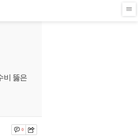
수비 뚫은
0