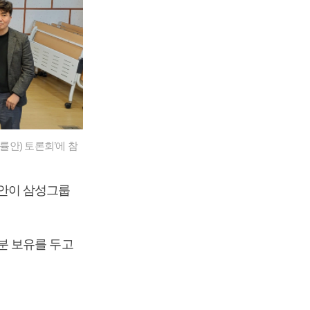
안) 토론회’에 참
안이 삼성그룹
분 보유를 두고