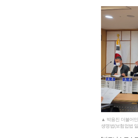
▲ 박용진 더불어민
생명법(보험업법 일