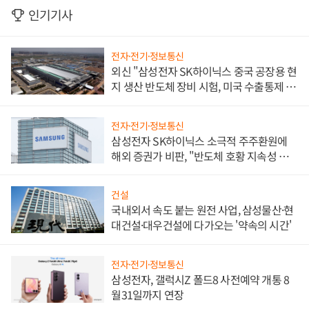
인기기사
전자·전기·정보통신
외신 "삼성전자 SK하이닉스 중국 공장용 현
지 생산 반도체 장비 시험, 미국 수출통제 대
비"
전자·전기·정보통신
삼성전자 SK하이닉스 소극적 주주환원에
해외 증권가 비판, "반도체 호황 지속성 의
문"
건설
국내외서 속도 붙는 원전 사업, 삼성물산·현
대건설·대우건설에 다가오는 '약속의 시간'
전자·전기·정보통신
삼성전자, 갤럭시Z 폴드8 사전예약 개통 8
월31일까지 연장