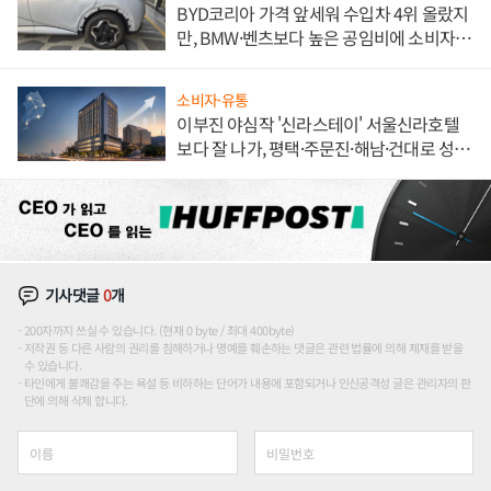
BYD코리아 가격 앞세워 수입차 4위 올랐지
만, BMW·벤츠보다 높은 공임비에 소비자
불만 폭발
소비자·유통
이부진 야심작 '신라스테이' 서울신라호텔
보다 잘 나가, 평택·주문진·해남·건대로 성
장판 더 넓힌다
기사댓글
0
개
200자까지 쓰실 수 있습니다. (현재 0 byte / 최대 400byte)
저작권 등 다른 사람의 권리를 침해하거나 명예를 훼손하는 댓글은 관련 법률에 의해 제재를 받을
수 있습니다.
타인에게 불쾌감을 주는 욕설 등 비하하는 단어가 내용에 포함되거나 인신공격성 글은 관리자의 판
단에 의해 삭제 합니다.