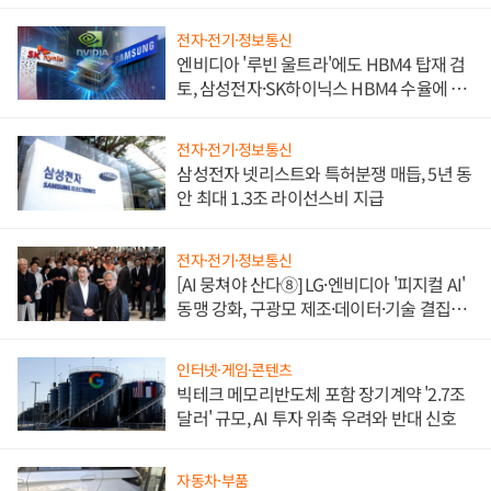
전자·전기·정보통신
엔비디아 '루빈 울트라'에도 HBM4 탑재 검
토, 삼성전자·SK하이닉스 HBM4 수율에 주
도권 갈린다
전자·전기·정보통신
삼성전자 넷리스트와 특허분쟁 매듭, 5년 동
안 최대 1.3조 라이선스비 지급
전자·전기·정보통신
[AI 뭉쳐야 산다⑧] LG·엔비디아 '피지컬 AI'
동맹 강화, 구광모 제조·데이터·기술 결집
해 종합 로보틱스 기업으로
인터넷·게임·콘텐츠
빅테크 메모리반도체 포함 장기계약 '2.7조
달러' 규모, AI 투자 위축 우려와 반대 신호
자동차·부품