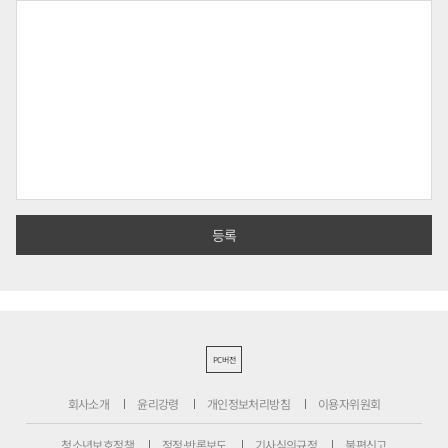
PC버전
회사소개
윤리강령
개인정보처리방침
이용자위원회
청소년보호정책
정정·반론보도
기사심의규정
불편신고