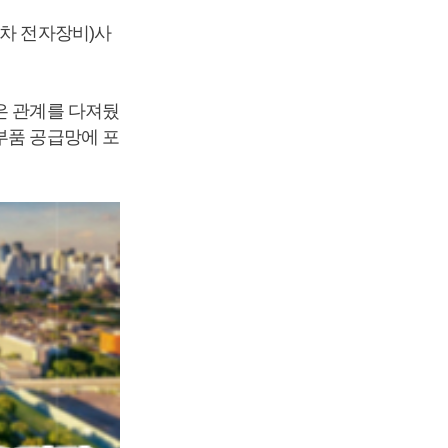
동차 전자장비)사
은 관계를 다져뒀
부품 공급망에 포