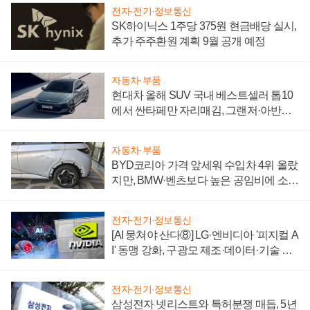
전자·전기·정보통신
SK하이닉스 1주당 375원 현금배당 실시,
추가 주주환원 계획 9월 공개 예정
자동차·부품
현대차 올해 SUV 국내 베스트셀러 톱10
에서 싼타페만 자리매김, 그랜저·아반떼
'세단 쌍끌이'로 내수 방어
자동차·부품
BYD코리아 가격 앞세워 수입차 4위 올랐
지만, BMW·벤츠보다 높은 공임비에 소비
자 불만 폭발
전자·전기·정보통신
[AI 뭉쳐야 산다⑧] LG·엔비디아 '피지컬 A
I' 동맹 강화, 구광모 제조·데이터·기술 결
집해 종합 로보틱스 기업으로
전자·전기·정보통신
삼성전자 넷리스트와 특허분쟁 매듭, 5년