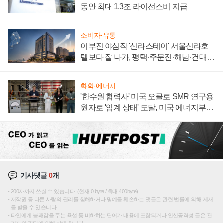
동안 최대 1.3조 라이선스비 지급
소비자·유통
이부진 야심작 '신라스테이' 서울신라호
텔보다 잘 나가, 평택·주문진·해남·건대로
성장판 더 넓힌다
화학·에너지
'한수원 협력사' 미국 오클로 SMR 연구용
원자로 '임계 상태' 도달, 미국 에너지부
"중요한 이정표"
기사댓글
0
개
200자까지 쓰실 수 있습니다. (현재 0 byte / 최대 400byte)
저작권 등 다른 사람의 권리를 침해하거나 명예를 훼손하는 댓글은 관련 법률에 의해 제재
를 받을 수 있습니다.
타인에게 불쾌감을 주는 욕설 등 비하하는 단어가 내용에 포함되거나 인신공격성 글은 관