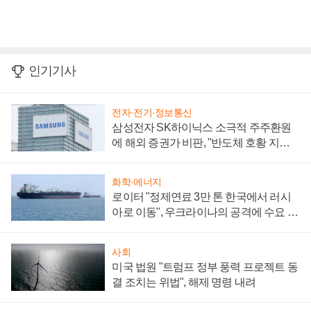
인기기사
전자·전기·정보통신
삼성전자 SK하이닉스 소극적 주주환원
에 해외 증권가 비판, "반도체 호황 지속
성 의문"
화학·에너지
로이터 "정제연료 3만 톤 한국에서 러시
아로 이동", 우크라이나의 공격에 수요 늘
어
사회
미국 법원 "트럼프 정부 풍력 프로젝트 동
결 조치는 위법", 해제 명령 내려