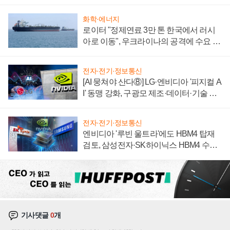
자 불만 폭발
화학·에너지
로이터 "정제연료 3만 톤 한국에서 러시
아로 이동", 우크라이나의 공격에 수요 늘
어
전자·전기·정보통신
[AI 뭉쳐야 산다⑧] LG·엔비디아 '피지컬 A
I' 동맹 강화, 구광모 제조·데이터·기술 결
집해 종합 로보틱스 기업으로
전자·전기·정보통신
엔비디아 '루빈 울트라'에도 HBM4 탑재
검토, 삼성전자·SK하이닉스 HBM4 수율
에 주도권 갈린다
기사댓글
0
개