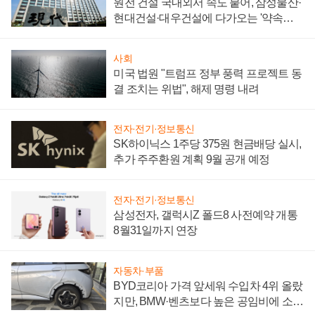
원전 건설 국내외서 속도 붙어, 삼성물산·
현대건설·대우건설에 다가오는 '약속의
시간'
사회
미국 법원 "트럼프 정부 풍력 프로젝트 동
결 조치는 위법", 해제 명령 내려
전자·전기·정보통신
SK하이닉스 1주당 375원 현금배당 실시,
추가 주주환원 계획 9월 공개 예정
전자·전기·정보통신
삼성전자, 갤럭시Z 폴드8 사전예약 개통
8월31일까지 연장
자동차·부품
BYD코리아 가격 앞세워 수입차 4위 올랐
지만, BMW·벤츠보다 높은 공임비에 소비