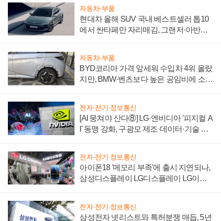
자동차·부품
현대차 올해 SUV 국내 베스트셀러 톱10
에서 싼타페만 자리매김, 그랜저·아반떼
'세단 쌍끌이'로 내수 방어
자동차·부품
BYD코리아 가격 앞세워 수입차 4위 올랐
지만, BMW·벤츠보다 높은 공임비에 소비
자 불만 폭발
전자·전기·정보통신
[AI 뭉쳐야 산다⑧] LG·엔비디아 '피지컬 A
I' 동맹 강화, 구광모 제조·데이터·기술 결
집해 종합 로보틱스 기업으로
전자·전기·정보통신
아이폰18 '메모리 부족'에 출시 지연되나,
삼성디스플레이 LG디스플레이 LG이노
텍 '탈애플' 수익 다각화 속도
전자·전기·정보통신
삼성전자 넷리스트와 특허분쟁 매듭, 5년