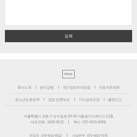
PC버전
회사소개
윤리강령
개인정보처리방침
이용자위원회
청소년보호정책
정정·반론보도
기사심의규정
불편신고
서울특별시 성동구 성수일로 39-34 서울숲더스페이스 12층
대표전화 : 1800-6522
팩스 : 070-4015-8658
편집국 : 070-4010-8512
사업본부 : 070-4010-7078