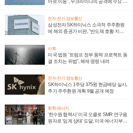
아로 이동", 우크라이나의 공격에 수요 늘
어
전자·전기·정보통신
삼성전자 SK하이닉스 소극적 주주환원
에 해외 증권가 비판, "반도체 호황 지속
성 의문"
사회
미국 법원 "트럼프 정부 풍력 프로젝트 동
결 조치는 위법", 해제 명령 내려
전자·전기·정보통신
SK하이닉스 1주당 375원 현금배당 실시,
추가 주주환원 계획 9월 공개 예정
화학·에너지
'한수원 협력사' 미국 오클로 SMR 연구용
원자로 '임계 상태' 도달, 미국 에너지부
"중요한 이정표"