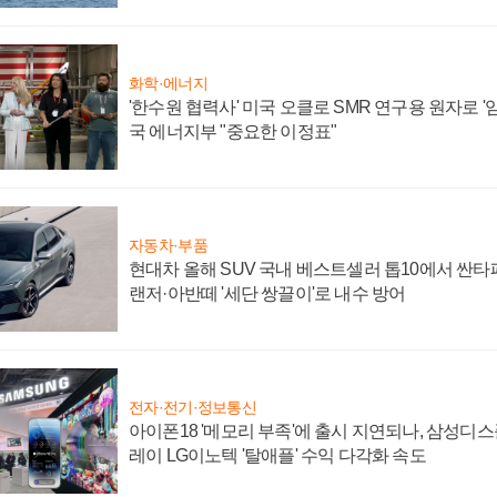
화학·에너지
'한수원 협력사' 미국 오클로 SMR 연구용 원자로 '임
국 에너지부 "중요한 이정표"
자동차·부품
현대차 올해 SUV 국내 베스트셀러 톱10에서 싼타
랜저·아반떼 '세단 쌍끌이'로 내수 방어
전자·전기·정보통신
아이폰18 '메모리 부족'에 출시 지연되나, 삼성디
레이 LG이노텍 '탈애플' 수익 다각화 속도