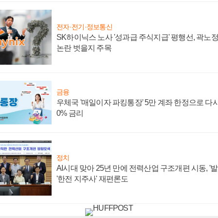
전자·전기·정보통신
SK하이닉스 노사 '성과급 주식지급' 평행선, 곽노정 
논란 벗을지 주목
금융
우체국 '매일이자 파킹통장' 5만 계좌 한정으로 다시 
0% 금리
정치
AI시대 맞아 25년 만에 전력산업 구조개편 시동, '
'한전 지주사' 재편론도