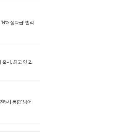
'N% 성과급' 법적
출시, 최고 연 2.
발전5사 통합' 넘어