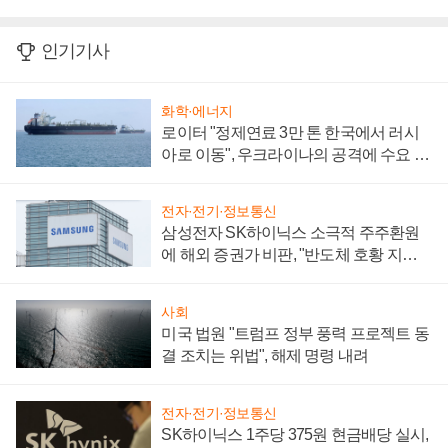
인기기사
화학·에너지
로이터 "정제연료 3만 톤 한국에서 러시
아로 이동", 우크라이나의 공격에 수요 늘
어
전자·전기·정보통신
삼성전자 SK하이닉스 소극적 주주환원
에 해외 증권가 비판, "반도체 호황 지속
성 의문"
사회
미국 법원 "트럼프 정부 풍력 프로젝트 동
결 조치는 위법", 해제 명령 내려
전자·전기·정보통신
SK하이닉스 1주당 375원 현금배당 실시,