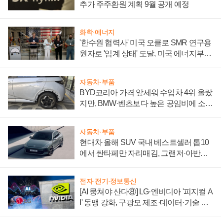
추가 주주환원 계획 9월 공개 예정
화학·에너지
'한수원 협력사' 미국 오클로 SMR 연구용
원자로 '임계 상태' 도달, 미국 에너지부
"중요한 이정표"
자동차·부품
BYD코리아 가격 앞세워 수입차 4위 올랐
지만, BMW·벤츠보다 높은 공임비에 소비
자 불만 폭발
자동차·부품
현대차 올해 SUV 국내 베스트셀러 톱10
에서 싼타페만 자리매김, 그랜저·아반떼
'세단 쌍끌이'로 내수 방어
전자·전기·정보통신
[AI 뭉쳐야 산다⑧] LG·엔비디아 '피지컬 A
I' 동맹 강화, 구광모 제조·데이터·기술 결
집해 종합 로보틱스 기업으로