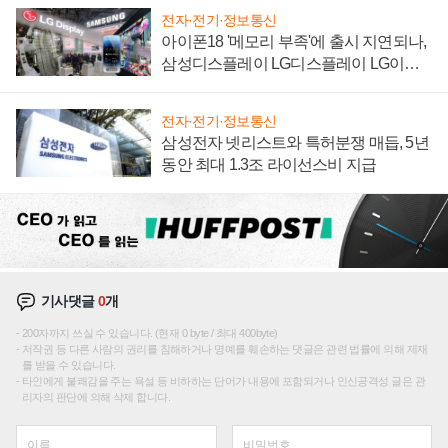
전자·전기·정보통신
아이폰18 '메모리 부족'에 출시 지연되나,
삼성디스플레이 LG디스플레이 LG이노
텍 '탈애플' 수익 다각화 속도
전자·전기·정보통신
삼성전자 넷리스트와 특허분쟁 매듭, 5년
동안 최대 1.3조 라이선스비 지급
기사댓글
0
개
200자까지 쓰실 수 있습니다. (현재 0 byte / 최대 400byte)
저작권 등 다른 사람의 권리를 침해하거나 명예를 훼손하는 댓글은 관련 법률에 의해 제재
를 받을 수 있습니다.
타인에게 불쾌감을 주는 욕설 등 비하하는 단어가 내용에 포함되거나 인신공격성 글은 관
리자의 판단에 의해 삭제 합니다.