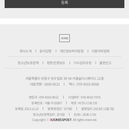
PC버전
회사소개
윤리강령
개인정보처리방침
이용자위원회
청소년보호정책
정정·반론보도
기사심의규정
불편신고
서울특별시 성동구 성수일로 39-34 서울숲더스페이스 12층
대표전화 : 1800-6522
팩스 : 070-4015-8658
편집국 : 070-4010-8512
사업본부 : 070-4010-7078
등록번호 : 서울 아 02897
제호 : 비즈니스포스트
등록일: 2013.11.13
발행·편집인 : 강석운
발행일자: 2013년 12월 2일
청소년보호책임자 : 강석운
ISSN : 2636-171X
Copyright ⓒ
B
USINESSPOST
. All rights reserved.