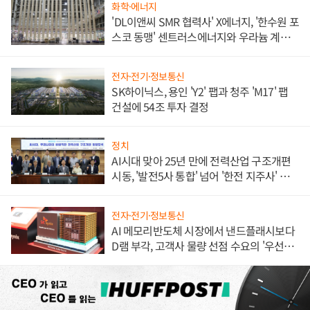
화학·에너지
'DL이앤씨 SMR 협력사' X에너지, '한수원 포
스코 동맹' 센트러스에너지와 우라늄 계약
체결
전자·전기·정보통신
SK하이닉스, 용인 'Y2' 팹과 청주 'M17' 팹
건설에 54조 투자 결정
정치
AI시대 맞아 25년 만에 전력산업 구조개편
시동, '발전5사 통합' 넘어 '한전 지주사' 재편
론도
전자·전기·정보통신
AI 메모리반도체 시장에서 낸드플래시보다
D램 부각, 고객사 물량 선점 수요의 '우선순
위'