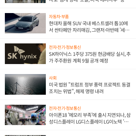
한 이정표"
자동차·부품
현대차 올해 SUV 국내 베스트셀러 톱10에
서 싼타페만 자리매김, 그랜저·아반떼 '세단
쌍끌이'로 내수 방어
전자·전기·정보통신
SK하이닉스 1주당 375원 현금배당 실시, 추
가 주주환원 계획 9월 공개 예정
사회
미국 법원 "트럼프 정부 풍력 프로젝트 동결
조치는 위법", 해제 명령 내려
전자·전기·정보통신
아이폰18 '메모리 부족'에 출시 지연되나, 삼
성디스플레이 LG디스플레이 LG이노텍 '탈
애플' 수익 다각화 속도