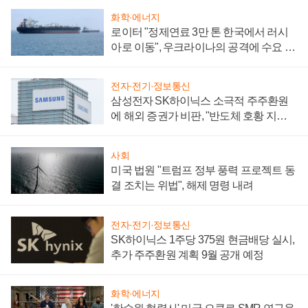
화학·에너지
로이터 "정제연료 3만 톤 한국에서 러시
아로 이동", 우크라이나의 공격에 수요 늘
어
전자·전기·정보통신
삼성전자 SK하이닉스 소극적 주주환원
에 해외 증권가 비판, "반도체 호황 지속
성 의문"
사회
미국 법원 "트럼프 정부 풍력 프로젝트 동
결 조치는 위법", 해제 명령 내려
전자·전기·정보통신
SK하이닉스 1주당 375원 현금배당 실시,
추가 주주환원 계획 9월 공개 예정
화학·에너지