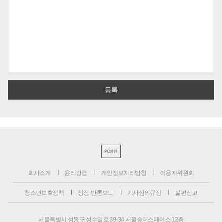
PC버전
회사소개
윤리강령
개인정보처리방침
이용자위원회
청소년보호정책
정정·반론보도
기사심의규정
불편신고
서울특별시 성동구 성수일로 39-34 서울숲더스페이스 12층