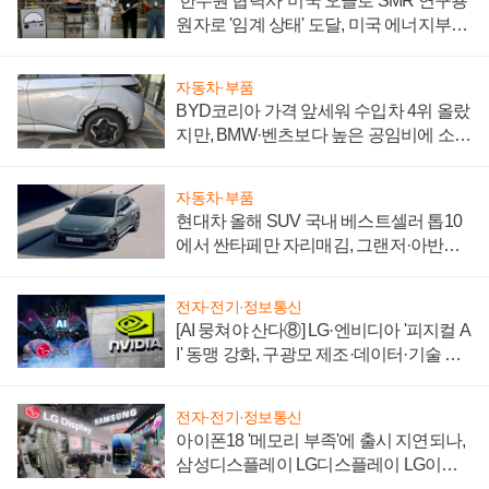
'한수원 협력사' 미국 오클로 SMR 연구용
원자로 '임계 상태' 도달, 미국 에너지부
"중요한 이정표"
자동차·부품
BYD코리아 가격 앞세워 수입차 4위 올랐
지만, BMW·벤츠보다 높은 공임비에 소비
자 불만 폭발
자동차·부품
현대차 올해 SUV 국내 베스트셀러 톱10
에서 싼타페만 자리매김, 그랜저·아반떼
'세단 쌍끌이'로 내수 방어
전자·전기·정보통신
[AI 뭉쳐야 산다⑧] LG·엔비디아 '피지컬 A
I' 동맹 강화, 구광모 제조·데이터·기술 결
집해 종합 로보틱스 기업으로
전자·전기·정보통신
아이폰18 '메모리 부족'에 출시 지연되나,
삼성디스플레이 LG디스플레이 LG이노
텍 '탈애플' 수익 다각화 속도