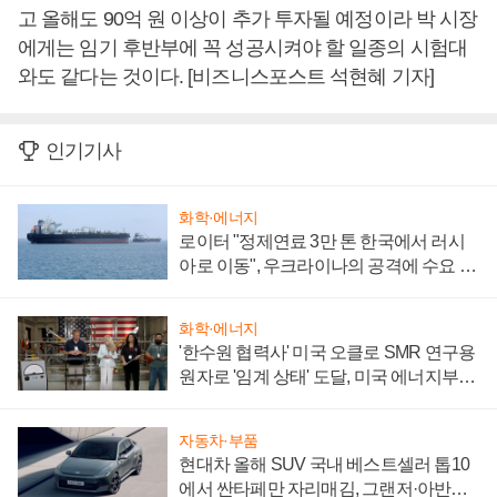
고 올해도 90억 원 이상이 추가 투자될 예정이라 박 시장
에게는 임기 후반부에 꼭 성공시켜야 할 일종의 시험대
와도 같다는 것이다. [비즈니스포스트 석현혜 기자]
인기기사
화학·에너지
로이터 "정제연료 3만 톤 한국에서 러시
아로 이동", 우크라이나의 공격에 수요 늘
어
화학·에너지
'한수원 협력사' 미국 오클로 SMR 연구용
원자로 '임계 상태' 도달, 미국 에너지부
"중요한 이정표"
자동차·부품
현대차 올해 SUV 국내 베스트셀러 톱10
에서 싼타페만 자리매김, 그랜저·아반떼