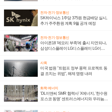
'세단 쌍끌이'로 내수 방어
전자·전기·정보통신
SK하이닉스 1주당 375원 현금배당 실시,
추가 주주환원 계획 9월 공개 예정
전자·전기·정보통신
아이폰18 '메모리 부족'에 출시 지연되나,
삼성디스플레이 LG디스플레이 LG이노
텍 '탈애플' 수익 다각화 속도
사회
미국 법원 "트럼프 정부 풍력 프로젝트 동
결 조치는 위법", 해제 명령 내려
화학·에너지
'DL이앤씨 SMR 협력사' X에너지, '한수원
포스코 동맹' 센트러스에너지와 우라늄
계약 체결