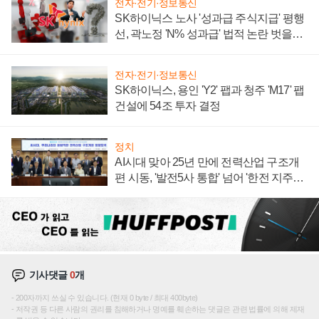
전자·전기·정보통신
SK하이닉스 노사 '성과급 주식지급' 평행
선, 곽노정 'N% 성과급' 법적 논란 벗을지
주목
전자·전기·정보통신
SK하이닉스, 용인 'Y2' 팹과 청주 'M17' 팹
건설에 54조 투자 결정
정치
AI시대 맞아 25년 만에 전력산업 구조개
편 시동, '발전5사 통합' 넘어 '한전 지주사'
재편론도
기사댓글
0
개
200자까지 쓰실 수 있습니다. (현재 0 byte / 최대 400byte)
저작권 등 다른 사람의 권리를 침해하거나 명예를 훼손하는 댓글은 관련 법률에 의해 제재