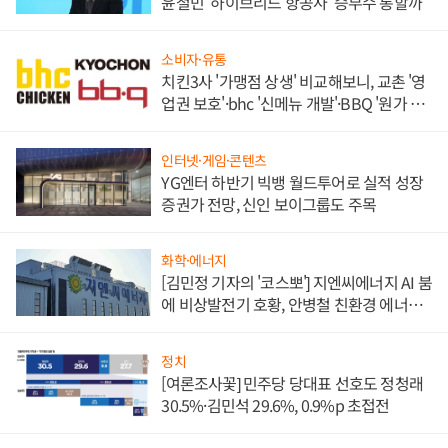
윤철민 '하이브리드 항공사' 승부수 통할까
소비자·유통
치킨3사 '가맹점 상생' 비교해보니, 교촌 '영
업권 보호'·bhc '신메뉴 개발'·BBQ '원가 부
담'
인터넷·게임·콘텐츠
YG엔터 하반기 빅뱅 월드투어로 실적 성장
증권가 전망, 신인 보이그룹도 주목
화학·에너지
[김민정 기자의 '코스뽀'] 지엔씨에너지 AI 붐
에 비상발전기 호황, 안병철 친환경 에너지
발전전문기업 향한다
정치
[여론조사꽃] 민주당 당대표 선호도 정청래
30.5%·김민석 29.6%, 0.9%p 초접전