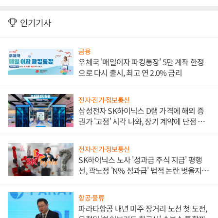
인기기사
금융
우체국 '매일이자 파킹통장' 5만 계좌 한정
으로 다시 출시, 최고 연 2.0% 금리
전자·전기·정보통신
삼성전자 SK하이닉스 D램 가격에 해외 증
권가 '고점' 시각 나와, 장기 계약에 단점 부
각
전자·전기·정보통신
SK하이닉스 노사 '성과급 주식 지급' 평행
선, 곽노정 'N% 성과급' 법적 논란 벗을지 주
목
항공·물류
파라타항공 내년 미주 장거리 노선 첫 도전,