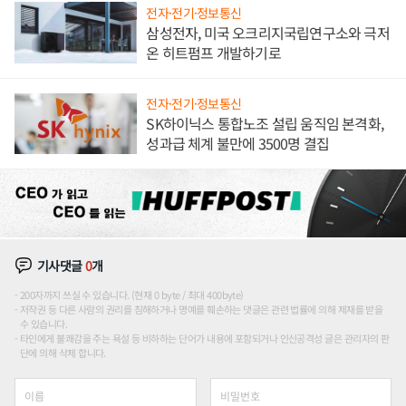
전자·전기·정보통신
삼성전자, 미국 오크리지국립연구소와 극저
온 히트펌프 개발하기로
전자·전기·정보통신
SK하이닉스 통합노조 설립 움직임 본격화,
성과급 체계 불만에 3500명 결집
기사댓글
0
개
200자까지 쓰실 수 있습니다. (현재 0 byte / 최대 400byte)
저작권 등 다른 사람의 권리를 침해하거나 명예를 훼손하는 댓글은 관련 법률에 의해 제재를 받을
수 있습니다.
타인에게 불쾌감을 주는 욕설 등 비하하는 단어가 내용에 포함되거나 인신공격성 글은 관리자의 판
단에 의해 삭제 합니다.