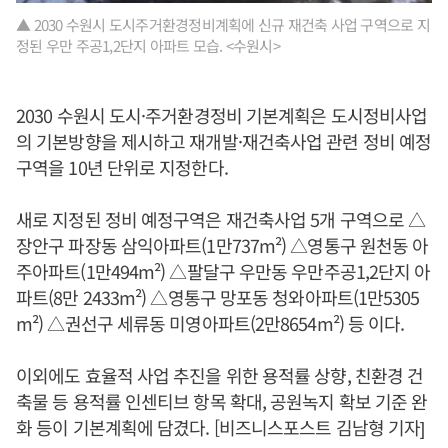
▲ 2030 수원시 도시주거환경정비계획에 신규 재건축 사업 구역으로 지
정된 우만 주공1,2단지 아파트 모습. <수원시>
2030 수원시 도시·주거환경정비 기본계획은 도시정비사업
의 기본방향을 제시하고 재개발·재건축사업 관련 정비 예정
구역을 10년 단위로 지정한다.
새로 지정된 정비 예정구역은 재건축사업 5개 구역으로 △
장안구 파장동 삼익아파트(1만737m²) △영통구 원천동 아
주아파트(1만494m²) △팔달구 우만동 우만주공1,2단지 아
파트(8만 2433m²) △영통구 망포동 청와아파트(1만5305
m²) △권선구 세류동 미영아파트(2만8654m²) 등 이다.
이외에도 효율적 사업 추진을 위한 용적률 상향, 친환경 건
축물 등 용적률 인센티브 항목 확대, 공원녹지 확보 기준 완
화 등이 기본계획에 담겼다. [비즈니스포스트 김남형 기자]