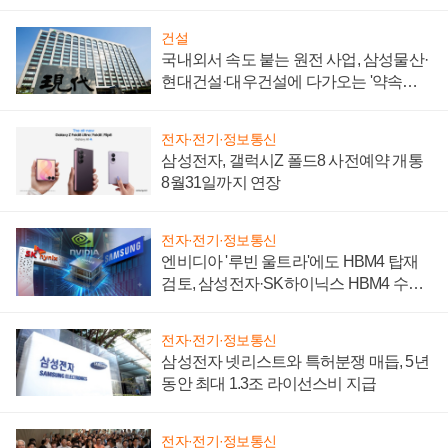
성 의문"
건설
국내외서 속도 붙는 원전 사업, 삼성물산·
현대건설·대우건설에 다가오는 '약속의
시간'
전자·전기·정보통신
삼성전자, 갤럭시Z 폴드8 사전예약 개통
8월31일까지 연장
전자·전기·정보통신
엔비디아 '루빈 울트라'에도 HBM4 탑재
검토, 삼성전자·SK하이닉스 HBM4 수율
에 주도권 갈린다
전자·전기·정보통신
삼성전자 넷리스트와 특허분쟁 매듭, 5년
동안 최대 1.3조 라이선스비 지급
전자·전기·정보통신