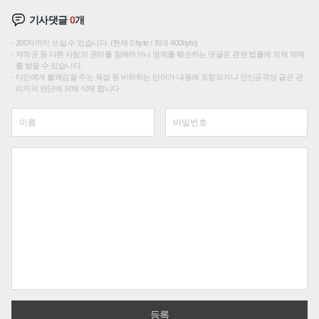
기사댓글
0
개
200자까지 쓰실 수 있습니다. (현재 0 byte / 최대 400byte)
저작권 등 다른 사람의 권리를 침해하거나 명예를 훼손하는 댓글은 관련 법률에 의해 제재
를 받을 수 있습니다.
타인에게 불쾌감을 주는 욕설 등 비하하는 단어가 내용에 포함되거나 인신공격성 글은 관
리자의 판단에 의해 삭제 합니다.