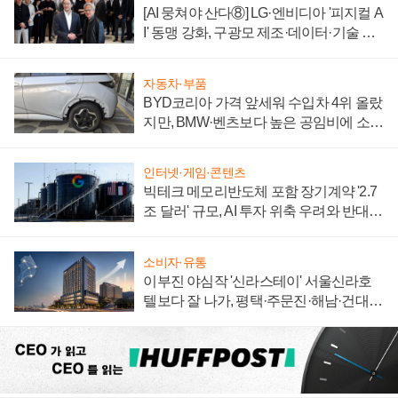
[AI 뭉쳐야 산다⑧] LG·엔비디아 '피지컬 A
I' 동맹 강화, 구광모 제조·데이터·기술 결
집해 종합 로보틱스 기업으로
자동차·부품
BYD코리아 가격 앞세워 수입차 4위 올랐
지만, BMW·벤츠보다 높은 공임비에 소비
자 불만 폭발
인터넷·게임·콘텐츠
빅테크 메모리반도체 포함 장기계약 '2.7
조 달러' 규모, AI 투자 위축 우려와 반대
신호
소비자·유통
이부진 야심작 '신라스테이' 서울신라호
텔보다 잘 나가, 평택·주문진·해남·건대로
성장판 더 넓힌다