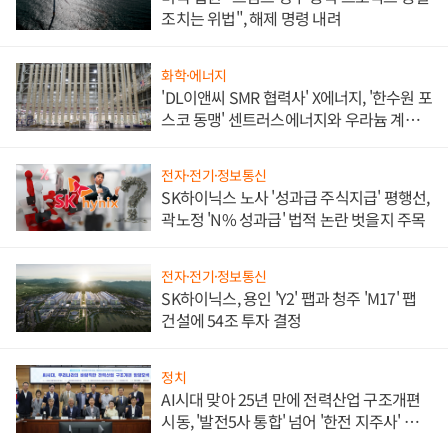
조치는 위법", 해제 명령 내려
화학·에너지
'DL이앤씨 SMR 협력사' X에너지, '한수원 포
스코 동맹' 센트러스에너지와 우라늄 계약
체결
전자·전기·정보통신
SK하이닉스 노사 '성과급 주식지급' 평행선,
곽노정 'N% 성과급' 법적 논란 벗을지 주목
전자·전기·정보통신
SK하이닉스, 용인 'Y2' 팹과 청주 'M17' 팹
건설에 54조 투자 결정
정치
AI시대 맞아 25년 만에 전력산업 구조개편
시동, '발전5사 통합' 넘어 '한전 지주사' 재편
론도