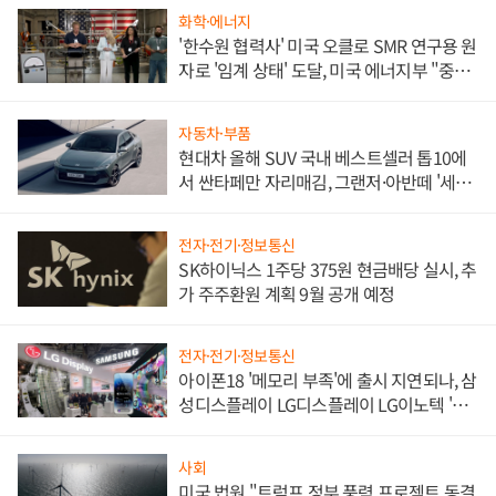
화학·에너지
'한수원 협력사' 미국 오클로 SMR 연구용 원
자로 '임계 상태' 도달, 미국 에너지부 "중요
한 이정표"
자동차·부품
현대차 올해 SUV 국내 베스트셀러 톱10에
서 싼타페만 자리매김, 그랜저·아반떼 '세단
쌍끌이'로 내수 방어
전자·전기·정보통신
SK하이닉스 1주당 375원 현금배당 실시, 추
가 주주환원 계획 9월 공개 예정
전자·전기·정보통신
아이폰18 '메모리 부족'에 출시 지연되나, 삼
성디스플레이 LG디스플레이 LG이노텍 '탈
애플' 수익 다각화 속도
사회
미국 법원 "트럼프 정부 풍력 프로젝트 동결