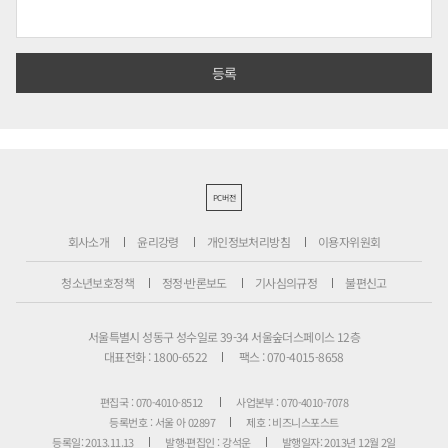
PC버전
회사소개
윤리강령
개인정보처리방침
이용자위원회
청소년보호정책
정정·반론보도
기사심의규정
불편신고
서울특별시 성동구 성수일로 39-34 서울숲더스페이스 12층
대표전화 : 1800-6522
팩스 : 070-4015-8658
편집국 : 070-4010-8512
사업본부 : 070-4010-7078
등록번호 : 서울 아 02897
제호 : 비즈니스포스트
등록일: 2013.11.13
발행·편집인 : 강석운
발행일자: 2013년 12월 2일